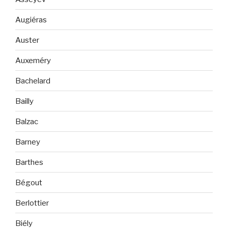
Augiéras
Auster
Auxeméry
Bachelard
Bailly
Balzac
Barney
Barthes
Bégout
Berlottier
Biély