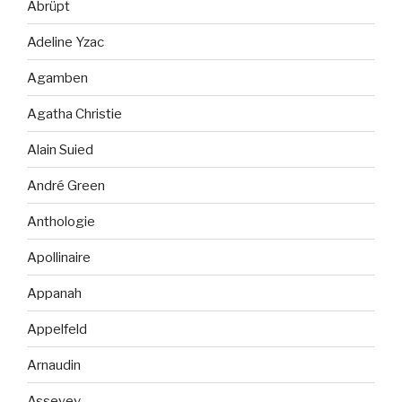
Abrüpt
Adeline Yzac
Agamben
Agatha Christie
Alain Suied
André Green
Anthologie
Apollinaire
Appanah
Appelfeld
Arnaudin
Asseyev