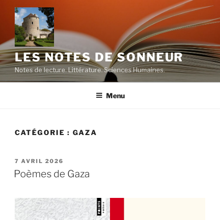
Aller
au
contenu
principal
LES NOTES DE SONNEUR
Notes de lecture. Littérature. Sciences Humaines.
Menu
CATÉGORIE :
GAZA
PUBLIÉ
7 AVRIL 2026
LE
Poèmes de Gaza