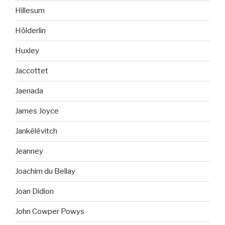
Hillesum
Hölderlin
Huxley
Jaccottet
Jaenada
James Joyce
Jankélévitch
Jeanney
Joachim du Bellay
Joan Didion
John Cowper Powys