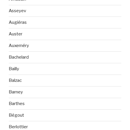
Asseyev
Augiéras
Auster
Auxeméry
Bachelard
Bailly
Balzac
Barney
Barthes
Bégout
Berlottier