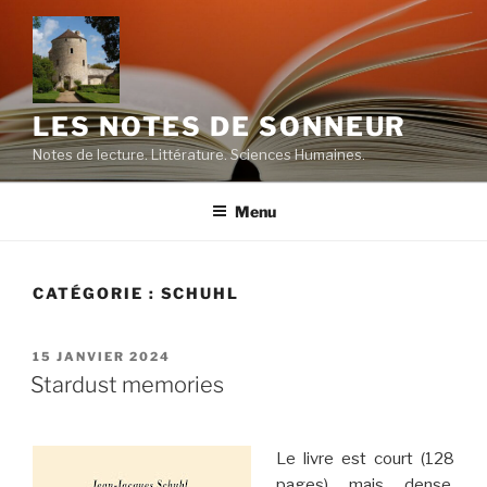
Aller
au
contenu
principal
LES NOTES DE SONNEUR
Notes de lecture. Littérature. Sciences Humaines.
Menu
CATÉGORIE :
SCHUHL
PUBLIÉ
15 JANVIER 2024
LE
Stardust memories
Le livre est court (128
pages) mais dense,