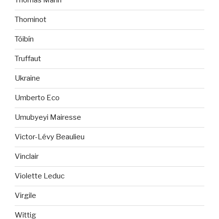
Thomas Mann
Thominot
Tóibín
Truffaut
Ukraine
Umberto Eco
Umubyeyi Mairesse
Victor-Lévy Beaulieu
Vinclair
Violette Leduc
Virgile
Wittig