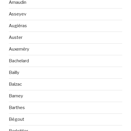
Arnaudin
Asseyev
Augiéras
Auster
Auxeméry
Bachelard
Bailly
Balzac
Barney
Barthes
Bégout