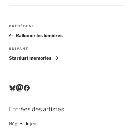
Navigation
Article
PRÉCÉDENT
de
précédent
Rallumer les lumières
l’article
Article
SUIVANT
suivant
Stardust memories
Bluesky
Mastodon
Facebook
Entrées des artistes
Règles du jeu