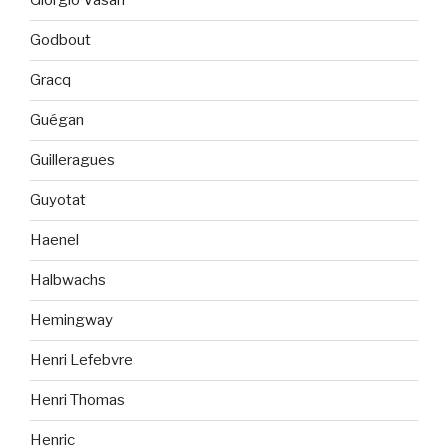
Giorgio Vasari
Godbout
Gracq
Guégan
Guilleragues
Guyotat
Haenel
Halbwachs
Hemingway
Henri Lefebvre
Henri Thomas
Henric