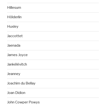
Hillesum
Hölderlin
Huxley
Jaccottet
Jaenada
James Joyce
Jankélévitch
Jeanney
Joachim du Bellay
Joan Didion
John Cowper Powys