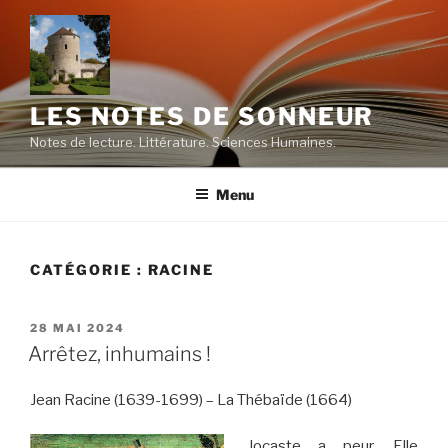
Aller
au
contenu
principal
LES NOTES DE SONNEUR
Notes de lecture. Littérature. Sciences Humaines.
Menu
CATÉGORIE :
RACINE
PUBLIÉ
28 MAI 2024
LE
Arrêtez, inhumains !
Jean Racine (1639-1699) – La Thébaïde (1664)
Jocaste a peur. Elle