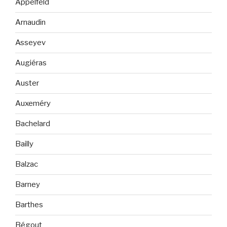
Appelfeld
Arnaudin
Asseyev
Augiéras
Auster
Auxeméry
Bachelard
Bailly
Balzac
Barney
Barthes
Bégout