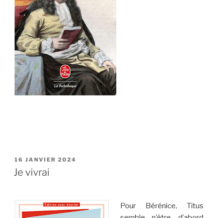
PUBLIÉ
16 JANVIER 2024
LE
Je vivrai
Pour Bérénice, Titus
semble n’être d’abord