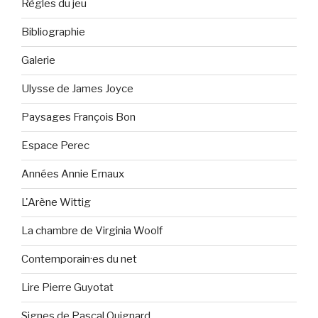
Règles du jeu
Bibliographie
Galerie
Ulysse de James Joyce
Paysages François Bon
Espace Perec
Années Annie Ernaux
L'Arène Wittig
La chambre de Virginia Woolf
Contemporain·es du net
Lire Pierre Guyotat
Signes de Pascal Quignard