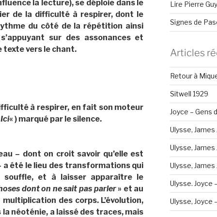
nfluence la lecture)
, se déploie dans le
Lire Pierre Gu
r de la difficulté à respirer, dont le
Signes de Pas
rythme du côté de la répétition ainsi
é s’appuyant sur des assonances et
e texte vers le chant.
Articles r
Retour à Miqu
Sitwell 1929
fficulté à respirer, en fait son moteur
Joyce – Gens d
«
Ici
« ) marqué par le silence.
Ulysse, James 
Ulysse, James 
au – dont on croit savoir qu’elle est
– a été le lieu des transformations qui
Ulysse, James J
ouffle, et à laisser apparaître le
Ulysse. Joyce 
hoses dont on ne sait pas parler
» et au
multiplication des corps. L’évolution,
Ulysse, Joyce – 
la néoténie, a laissé des traces, mais