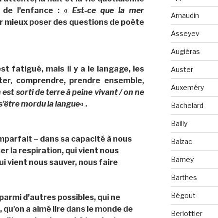
 de l’enfance : «
Est-ce que la mer
Arnaudin
r mieux poser des questions de poète
Asseyev
Augiéras
st fatigué, mais il y a le langage, les
Auster
er, comprendre, prendre ensemble,
Auxeméry
 est sorti de terre à peine vivant / on ne
s’être mordu la langue
« .
Bachelard
Bailly
 imparfait – dans sa capacité à nous
Balzac
er la respiration, qui vient nous
Barney
ui vient nous sauver, nous faire
Barthes
Bégout
 parmi d’autres possibles, qui ne
 qu’on a aimé lire dans le monde de
Berlottier