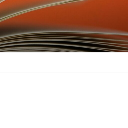
don
ebook