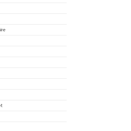
ire
et