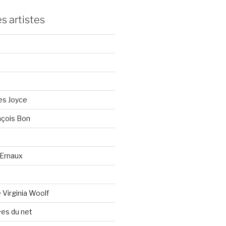
s artistes
es Joyce
çois Bon
Ernaux
Virginia Woolf
es du net