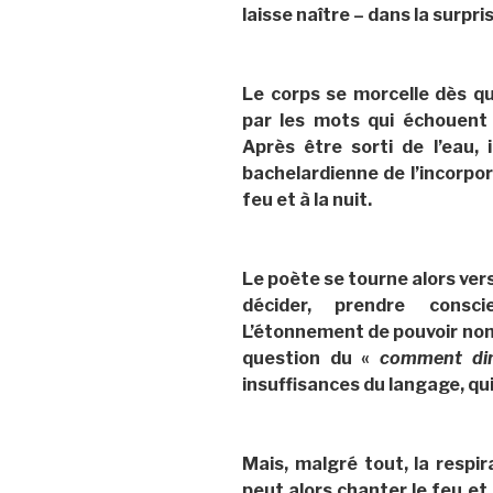
laisse naître – dans la surpri
Le corps se morcelle dès qu
par les mots qui échouent 
Après être sorti de l’eau,
bachelardienne de l’incorpora
feu et à la nuit.
Le poète se tourne alors vers 
décider, prendre conscie
L’étonnement de pouvoir nom
question du «
comment di
insuffisances du langage, qu
Mais, malgré tout, la respi
peut alors chanter le feu et l