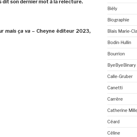
 dit son dernier mot à la relecture.
Biély
Biographie
ur mais ça va
– Cheyne éditeur 2023,
Blais Marie-Cla
Bodin-Hullin
Bourrion
ByeByeBinary
Calle-Gruber
Canetti
Carrère
Catherine Mill
Céard
Céline