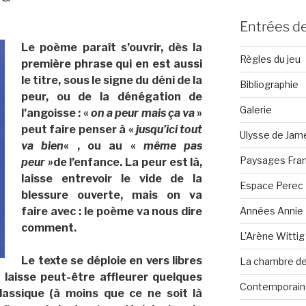
Entrées de
Le poème paraît s’ouvrir, dès la
Règles du jeu
première phrase qui en est aussi
le titre, sous le signe du déni de la
Bibliographie
peur, ou de la dénégation de
Galerie
l’angoisse : «
on a peur mais ça va
»
peut faire penser à «
jusqu’ici tout
Ulysse de Jam
va bien
« , ou au «
même pas
Paysages Fran
peur »
de l’enfance. La peur est là,
laisse entrevoir le vide de la
Espace Perec
blessure ouverte, mais on va
Années Annie 
faire avec : le poème va nous dire
comment.
L'Arène Wittig
Le texte se déploie en vers libres
La chambre de 
 laisse
peut-être
affleurer quelques
Contemporain·
classique
(à moins que ce ne soit là