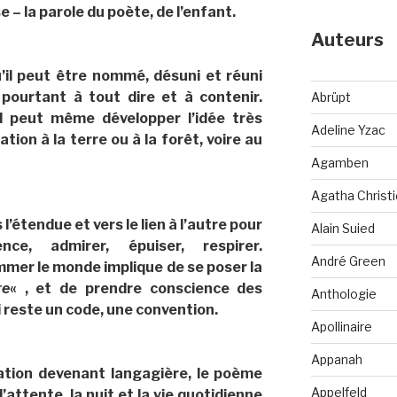
se – la parole du poète, de l’enfant.
Auteurs
’il peut être nommé, désuni et réuni
pourtant à tout dire et à contenir.
Abrüpt
 il peut même développer l’idée très
Adeline Yzac
tion à la terre ou à la forêt, voire au
Agamben
Agatha Christi
l’étendue et vers le lien à l’autre pour
Alain Suied
nce, admirer, épuiser, respirer.
André Green
mer le monde implique de se poser la
re
« , et de prendre conscience des
Anthologie
i reste un code, une convention.
Apollinaire
Appanah
ration devenant langagière, le poème
Appelfeld
’attente, la nuit et la vie quotidienne