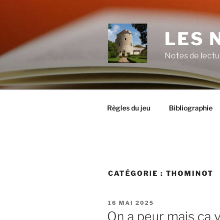
Aller
au
contenu
LES 
principal
Notes de lectu
Règles du jeu
Bibliographie
CATÉGORIE :
THOMINOT
PUBLIÉ
16 MAI 2025
LE
On a peur mais ça 