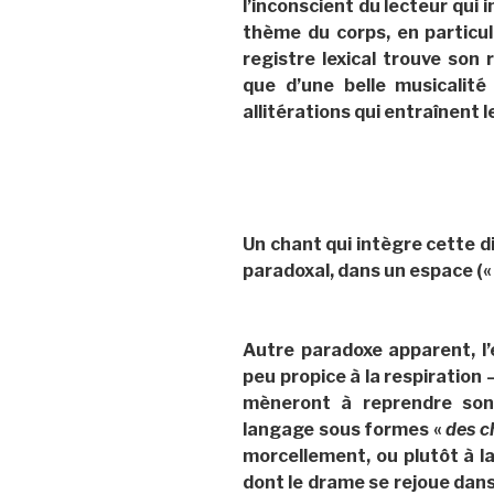
l’inconscient du lecteur qui i
thème du corps, en particulie
registre lexical trouve son 
que d’une belle musicalit
allitérations qui entraînent l
Un chant qui intègre cette di
paradoxal, dans un espace (
Autre paradoxe apparent, l’e
peu propice à la respiration 
mèneront à reprendre son s
langage sous formes «
des c
morcellement, ou plutôt à la 
dont le drame se rejoue dans 