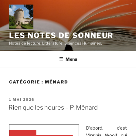
Aller
au
contenu
principal
LES NOTES DE SONNEUR
Notes de lecture. Littérature. Sciences Humaines.
Menu
CATÉGORIE :
MÉNARD
PUBLIÉ
1 MAI 2026
LE
Rien que les heures – P. Ménard
D’abord, c’est
Virginia Woolf qui