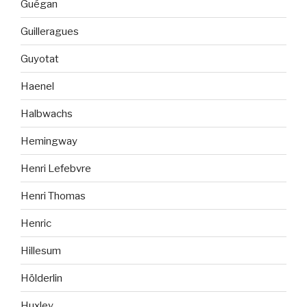
Guégan
Guilleragues
Guyotat
Haenel
Halbwachs
Hemingway
Henri Lefebvre
Henri Thomas
Henric
Hillesum
Hölderlin
Huxley