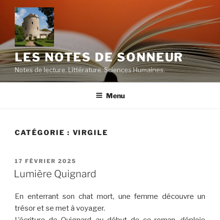
Aller
au
contenu
principal
LES NOTES DE SONNEUR
Notes de lecture. Littérature. Sciences Humaines.
Menu
CATÉGORIE :
VIRGILE
PUBLIÉ
17 FÉVRIER 2025
LE
Lumière Quignard
En enterrant son chat mort, une femme découvre un
trésor et se met à voyager.
L’écriture de Quignard, au début de ce roman, déploie