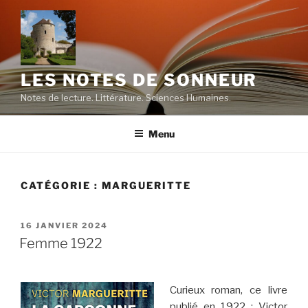
Aller
au
contenu
principal
LES NOTES DE SONNEUR
Notes de lecture. Littérature. Sciences Humaines.
Menu
CATÉGORIE :
MARGUERITTE
PUBLIÉ
16 JANVIER 2024
LE
Femme 1922
Curieux roman, ce livre
publié en 1922 : Victor