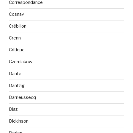
Correspondance
Cosnay
Crébillon
Crenn
Critique
Czerniakow
Dante
Dantzig
Darrieussecq
Diaz
Dickinson