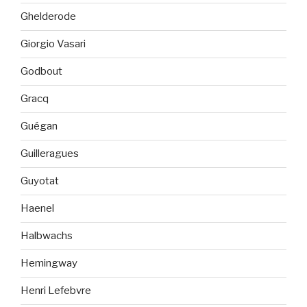
Ghelderode
Giorgio Vasari
Godbout
Gracq
Guégan
Guilleragues
Guyotat
Haenel
Halbwachs
Hemingway
Henri Lefebvre