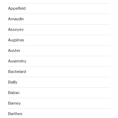
Appelfeld
Arnaudin
Asseyev
Augiéras
Auster
Auxeméry
Bachelard
Bailly
Balzac
Barney
Barthes