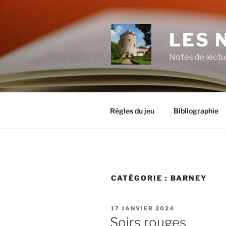
Aller
au
contenu
LES 
principal
Notes de lectu
Règles du jeu
Bibliographie
CATÉGORIE :
BARNEY
PUBLIÉ
17 JANVIER 2024
LE
Soirs rouges