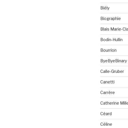
Biély
Biographie
Blais Marie-Cla
Bodin-Hullin
Bourrion
ByeByeBinary
Calle-Gruber
Canetti
Carrère
Catherine Mill
Céard
Céline