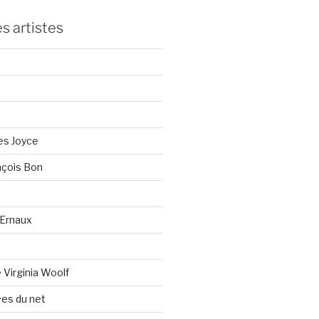
s artistes
es Joyce
çois Bon
Ernaux
Virginia Woolf
es du net