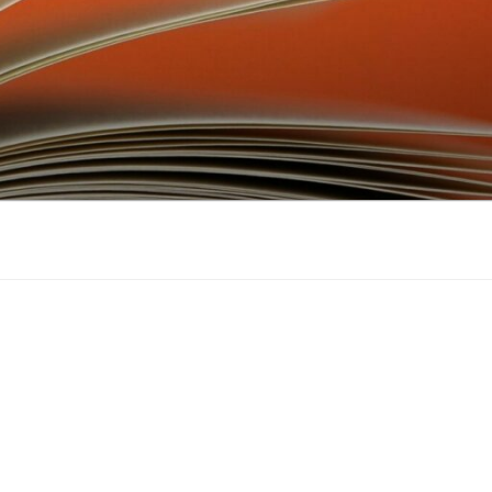
don
ebook