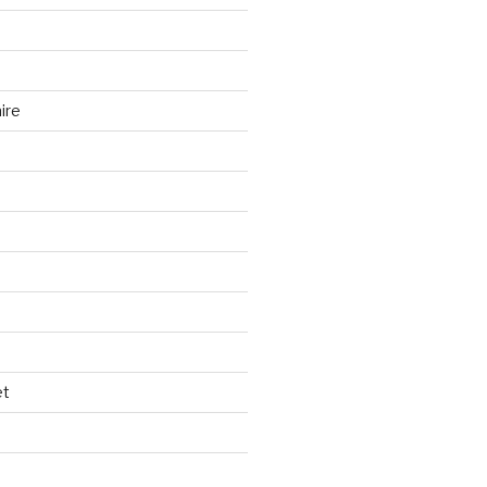
ire
et