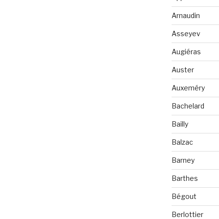
Arnaudin
Asseyev
Augiéras
Auster
Auxeméry
Bachelard
Bailly
Balzac
Barney
Barthes
Bégout
Berlottier