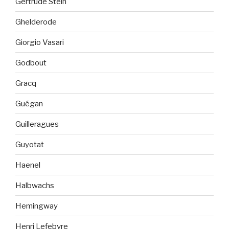
Gertrude Stein
Ghelderode
Giorgio Vasari
Godbout
Gracq
Guégan
Guilleragues
Guyotat
Haenel
Halbwachs
Hemingway
Henri Lefebvre