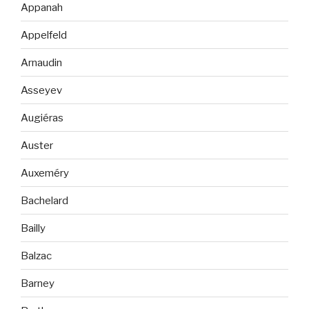
Appanah
Appelfeld
Arnaudin
Asseyev
Augiéras
Auster
Auxeméry
Bachelard
Bailly
Balzac
Barney