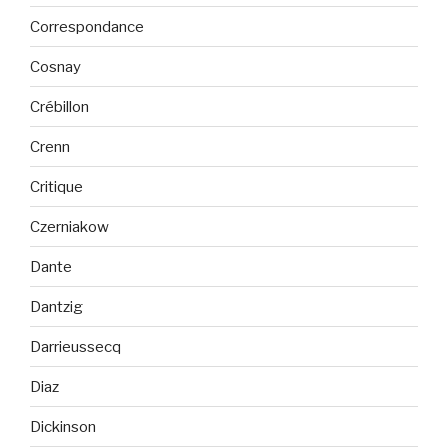
Correspondance
Cosnay
Crébillon
Crenn
Critique
Czerniakow
Dante
Dantzig
Darrieussecq
Diaz
Dickinson