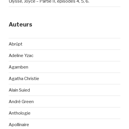
Ulysse, Joyce – Partie II, épisodes 4, 5, 6.
Auteurs
Abrüpt
Adeline Yzac
Agamben
Agatha Christie
Alain Suied
André Green
Anthologie
Apollinaire