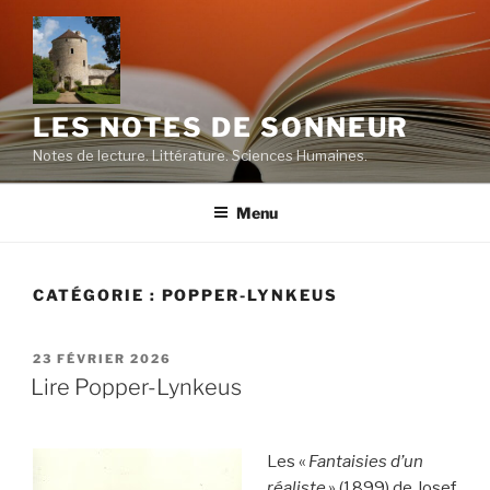
Aller
au
contenu
principal
LES NOTES DE SONNEUR
Notes de lecture. Littérature. Sciences Humaines.
Menu
CATÉGORIE :
POPPER-LYNKEUS
PUBLIÉ
23 FÉVRIER 2026
LE
Lire Popper-Lynkeus
Les «
Fantaisies d’un
réaliste
» (1899) de Josef