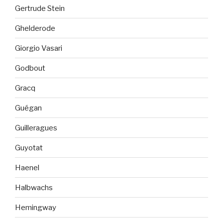
Gertrude Stein
Ghelderode
Giorgio Vasari
Godbout
Gracq
Guégan
Guilleragues
Guyotat
Haenel
Halbwachs
Hemingway