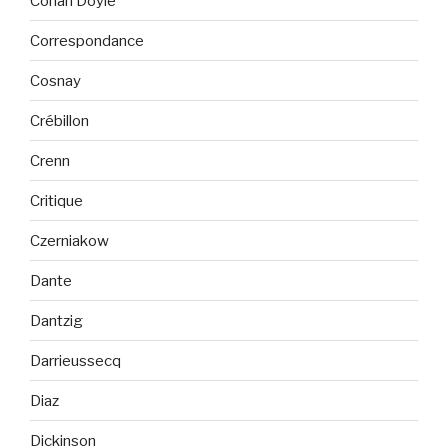
Conan Doyle
Correspondance
Cosnay
Crébillon
Crenn
Critique
Czerniakow
Dante
Dantzig
Darrieussecq
Diaz
Dickinson