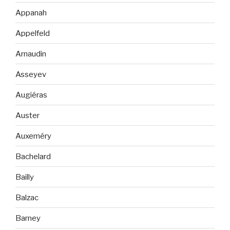
Appanah
Appelfeld
Arnaudin
Asseyev
Augiéras
Auster
Auxeméry
Bachelard
Bailly
Balzac
Barney