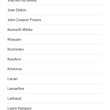
Joachim du Bellay
Joan Didion
John Cowper Powys
Kenneth White
Khayam
Kostenko
Kourkov
Kristeva
Lacan
Lamartine
Larbaud
Laura Vazquez