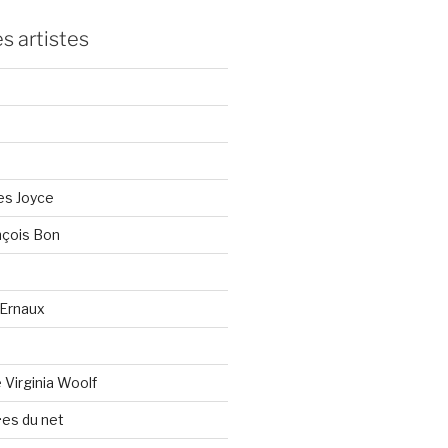
s artistes
es Joyce
çois Bon
Ernaux
Virginia Woolf
es du net