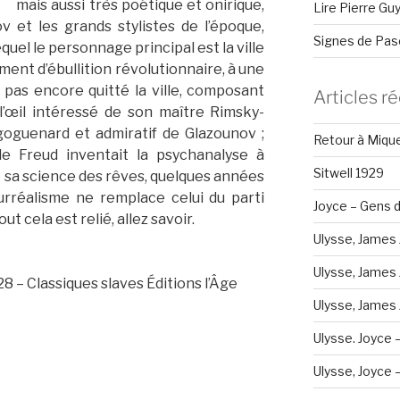
mais aussi très poétique et onirique,
Lire Pierre Gu
 et les grands stylistes de l’époque,
Signes de Pas
quel le personnage principal est la ville
ent d’ébullition révolutionnaire, à une
 pas encore quitté la ville, composant
Articles r
’œil intéressé de son maître Rimsky-
goguenard et admiratif de Glazounov ;
Retour à Miqu
le Freud inventait la psychanalyse à
Sitwell 1929
 sa science des rêves, quelques années
urréalisme ne remplace celui du parti
Joyce – Gens d
 cela est relié, allez savoir.
Ulysse, James 
Ulysse, James 
8 – Classiques slaves Éditions l’Âge
Ulysse, James J
Ulysse. Joyce 
Ulysse, Joyce – 