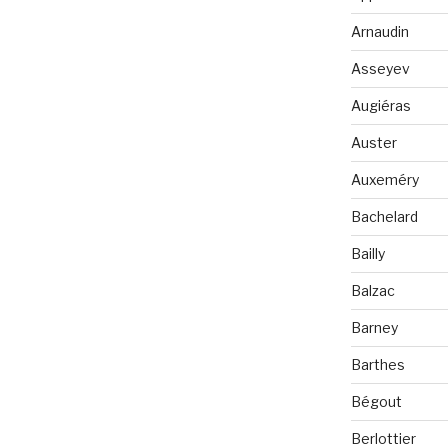
Arnaudin
Asseyev
Augiéras
Auster
Auxeméry
Bachelard
Bailly
Balzac
Barney
Barthes
Bégout
Berlottier