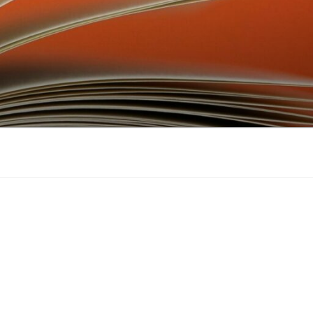
don
ebook