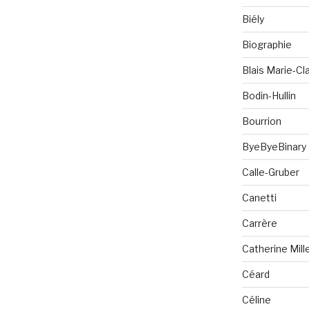
Biély
Biographie
Blais Marie-Cla
Bodin-Hullin
Bourrion
ByeByeBinary
Calle-Gruber
Canetti
Carrère
Catherine Mill
Céard
Céline