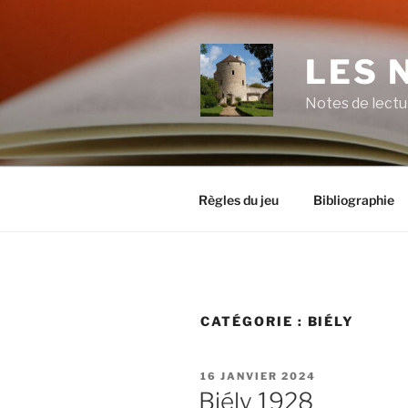
Aller
au
contenu
LES 
principal
Notes de lectu
Règles du jeu
Bibliographie
CATÉGORIE :
BIÉLY
PUBLIÉ
16 JANVIER 2024
LE
Biély 1928