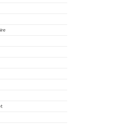
ire
et