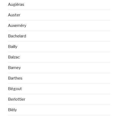
Augiéras
Auster
Auxeméry
Bachelard
Bailly
Balzac
Barney
Barthes
Bégout
Berlottier
Biély