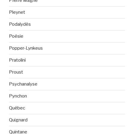
PIerre Magne
Pleynet
Podalydès
Poésie
Popper-Lynkeus
Pratolini
Proust
Psychanalyse
Pynchon
Québec
Quignard
Quintane