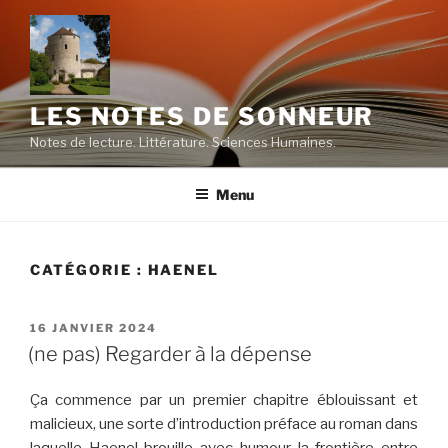
Aller
au
contenu
principal
LES NOTES DE SONNEUR
Notes de lecture. Littérature. Sciences Humaines.
Menu
CATÉGORIE :
HAENEL
PUBLIÉ
16 JANVIER 2024
LE
(ne pas) Regarder à la dépense
Ça commence par un premier chapitre éblouissant et
malicieux, une sorte d’introduction préface au roman dans
laquelle Haenel brouille avec humour la frontière entre