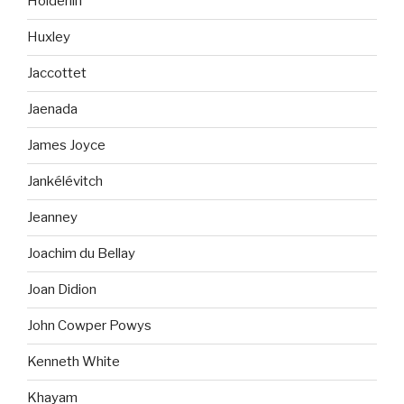
Hölderlin
Huxley
Jaccottet
Jaenada
James Joyce
Jankélévitch
Jeanney
Joachim du Bellay
Joan Didion
John Cowper Powys
Kenneth White
Khayam