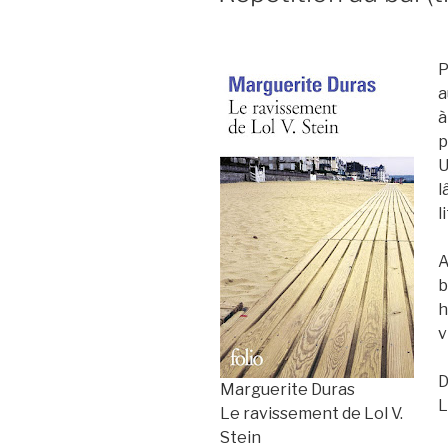
P
a
à
p
U
l
l
A
b
h
v
D
Marguerite Duras
L
Le ravissement de Lol V.
Stein