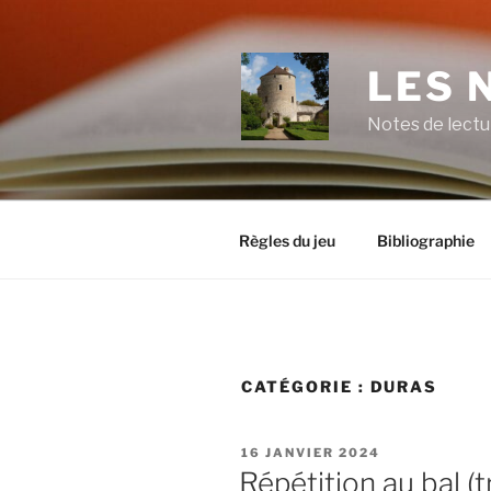
Aller
au
contenu
LES 
principal
Notes de lectu
Règles du jeu
Bibliographie
CATÉGORIE :
DURAS
PUBLIÉ
16 JANVIER 2024
LE
Répétition au bal (t