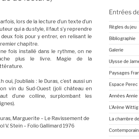
Entrées de
arfois, lors de la lecture d’un texte d’un
Règles du jeu
uteur qui a du style, il faut s’y reprendre
 deux fois pour y entrer, en relisant le
Bibliographie
remier chapitre.
Galerie
ne fois installé dans le rythme, on ne
âche plus le livre. Magie de la
Ulysse de Jam
ittérature.
Paysages Fran
h oui, j’oubliais : le Duras, c’est aussi un
Espace Perec
on vin du Sud-Ouest (joli château en
Années Annie 
aut d’une colline, surplombant les
ignes).
L'Arène Wittig
uras, Marguerite – Le Ravissement de
La chambre de 
ol V. Stein – Folio Gallimard 1976
Contemporain·