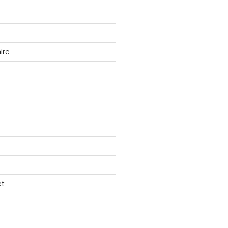
ire
et