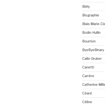
Biély
Biographie
Blais Marie-Cla
Bodin-Hullin
Bourrion
ByeByeBinary
Calle-Gruber
Canetti
Carrère
Catherine Mill
Céard
Céline