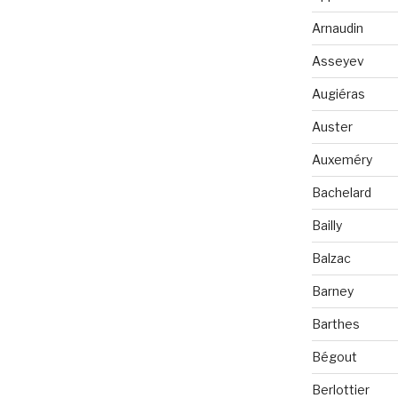
Arnaudin
Asseyev
Augiéras
Auster
Auxeméry
Bachelard
Bailly
Balzac
Barney
Barthes
Bégout
Berlottier