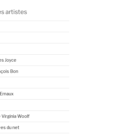
s artistes
es Joyce
çois Bon
Ernaux
Virginia Woolf
es du net