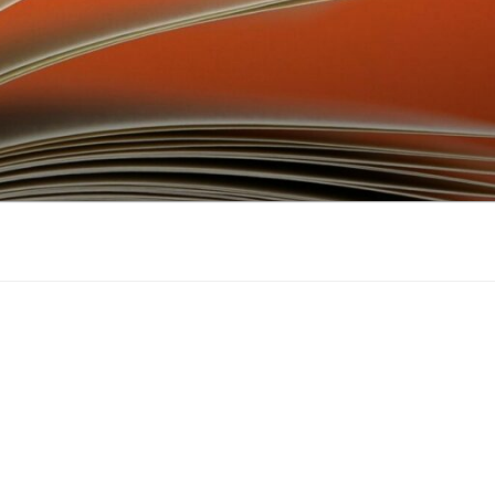
don
ebook