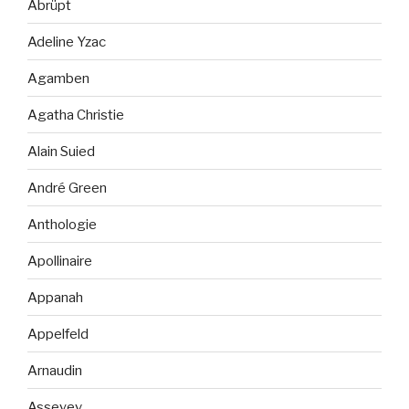
Abrüpt
Adeline Yzac
Agamben
Agatha Christie
Alain Suied
André Green
Anthologie
Apollinaire
Appanah
Appelfeld
Arnaudin
Asseyev