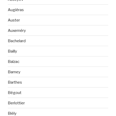
Augiéras
Auster
Auxeméry
Bachelard
Bailly
Balzac
Barney
Barthes
Bégout
Berlottier
Biély