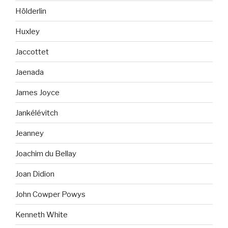
Hölderlin
Huxley
Jaccottet
Jaenada
James Joyce
Jankélévitch
Jeanney
Joachim du Bellay
Joan Didion
John Cowper Powys
Kenneth White