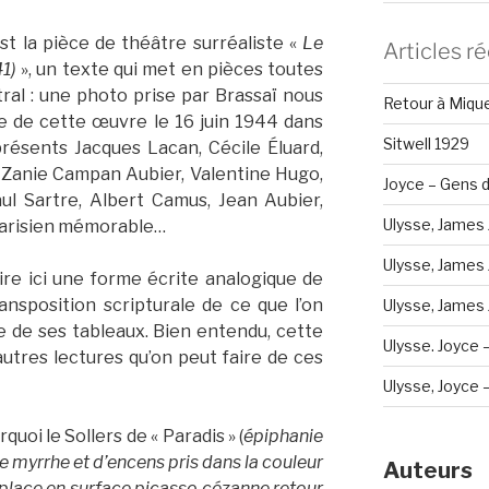
st la pièce de théâtre surréaliste «
Le
Articles r
1)
», un texte qui met en pièces toutes
tral : une photo prise par Brassaï nous
Retour à Miqu
re de cette œuvre le 16 juin 1944 dans
Sitwell 1929
 présents Jacques Lacan, Cécile Éluard,
, Zanie Campan Aubier, Valentine Hugo,
Joyce – Gens d
ul Sartre, Albert Camus, Jean Aubier,
Ulysse, James 
arisien mémorable…
Ulysse, James 
lire ici une forme écrite analogique de
nsposition scripturale de ce que l’on
Ulysse, James J
e de ses tableaux. Bien entendu, cette
Ulysse. Joyce 
autres lectures qu’on peut faire de ces
Ulysse, Joyce – 
oi le Sollers de « Paradis » (
épiphanie
e myrrhe et d’encens pris dans la couleur
Auteurs
 place en surface picasso cézanne retour