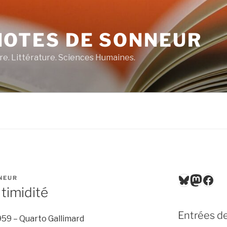
NOTES DE SONNEUR
re. Littérature. Sciences Humaines.
Bluesky
Masto
Fac
NEUR
timidité
Entrées de
959 – Quarto Gallimard