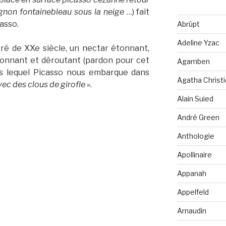
gnon fontainebleau sous la neige
…) fait
asso.
Abrüpt
Adeline Yzac
ré de XXe siècle, un nectar étonnant,
sionnant et déroutant (pardon pour cet
Agamben
ans lequel Picasso nous embarque dans
Agatha Christi
ec des clous de girofle
».
Alain Suied
André Green
Anthologie
Apollinaire
Appanah
Appelfeld
Arnaudin