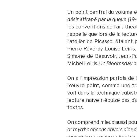
Un point central du volume e
désir attrapé par la queue (194
les conventions de l’art théâ
rappelle que lors de la lectu
l’atelier de Picasso, étaient
Pierre Reverdy, Louise Leiris
Simone de Beauvoir, Jean-Pa
Michel Leiris. Un
Bloomsday
p
On a l’impression parfois de 
l’œuvre peint, comme une tra
voit dans la technique cubist
lecture naïve n’épuise pas d’
textes.
On comprend mieux aussi pourqu
or myrrhe encens envers d’or d
renversée sur place agitant sa