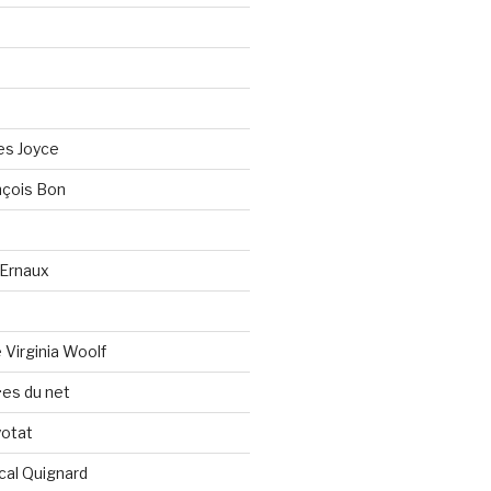
es Joyce
çois Bon
Ernaux
Virginia Woolf
es du net
yotat
cal Quignard