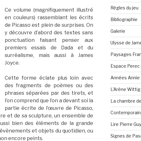
Règles du jeu
Ce volume (magnifiquement illustré
en couleurs) rassemblant les écrits
Bibliographie
de Picasso est plein de surprises. On
Galerie
y découvre d’abord des textes sans
ponctuation faisant penser aux
Ulysse de Jam
premiers essais de Dada et du
Paysages Fran
surréalisme, mais aussi à James
Joyce.
Espace Perec
Années Annie 
Cette forme éclate plus loin avec
des fragments de poèmes ou des
L'Arène Wittig
phrases séparées par des tirets, et
l’on comprend que l’on a devant soi la
La chambre de 
partie écrite de l’œuvre de Picasso,
Contemporain·
re et de sa sculpture, un ensemble de
aussi bien des éléments de la grande
Lire Pierre Gu
 évènements et objets du quotidien, ou
Signes de Pas
non encore peints.