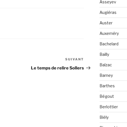
Asseyev
Augiéras
Auster
Auxeméry
Bachelard
Bailly
SUIVANT
Article
Balzac
suivant
Le temps de relire Sollers
Barney
Barthes
Bégout
Berlottier
Biély