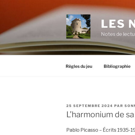
Aller
au
contenu
LES 
principal
Notes de lectu
Règles du jeu
Bibliographie
PUBLIÉ
25 SEPTEMBRE 2024
PAR
SON
LE
L’harmonium de sa 
Pablo Picasso – Écrits 1935-1