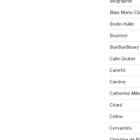
Biographie
Blais Marie-Cla
Bodin-Hullin
Bourrion
ByeByeBinary
Calle-Gruber
Canetti
Carrère
Catherine Mill
Céard
Céline
Cervantès
Christine de P