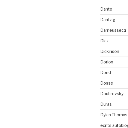
Dante
Dantzig
Darrieussecq
Diaz
Dickinson
Dorion
Dorst
Dosse
Doubrovsky
Duras
Dylan Thomas
écrits autobio