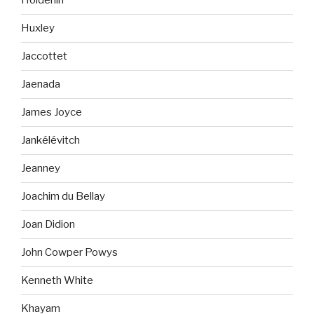
Hölderlin
Huxley
Jaccottet
Jaenada
James Joyce
Jankélévitch
Jeanney
Joachim du Bellay
Joan Didion
John Cowper Powys
Kenneth White
Khayam