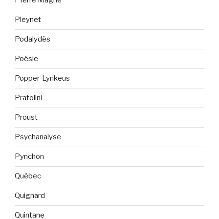
PIerre Magne
Pleynet
Podalydès
Poésie
Popper-Lynkeus
Pratolini
Proust
Psychanalyse
Pynchon
Québec
Quignard
Quintane