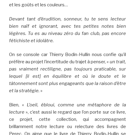
et les goûts et les couleurs…
Devant tant d’érudition, sonneur, tu te sens lecteur
bien naïf et ignorant, avec tes petites notes bien
légères. Tu es au niveau zéro du fan club, pas encore
fétichiste et idolâtre.
On se console car Thierry Bodin-Hullin nous confie qu’il
préfère au projet l’incertitude du trajet à penser, «
un trait,
pas vraiment rectiligne, pas toujours praticable, sur
lequel [il est] en équilibre et où le doute et le
tâtonnement sont plus engageants que la raison d’être
et la stratégie.
»
Bien, «
L’oeil, ébloui, comme une métaphore de la
lecture
», c’est aussi le regard que l’on porte sur ce livre,
ce projet, cette collection, qui accompagnent
brillamment notre lecture ou relecture des livres de
Perec. On aime que le livre de Thierry Bodin-Hullin se