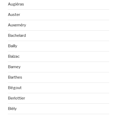
Augiéras
Auster
Auxeméry
Bachelard
Bailly
Balzac
Barney
Barthes
Bégout
Berlottier
Biély