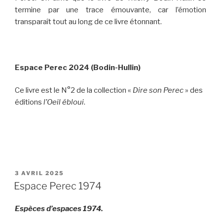
termine par une trace émouvante, car l’émotion
transparaît tout au long de ce livre étonnant.
Espace Perec 2024 (Bodin-Hullin)
Ce livre est le N°2 de la collection «
Dire son Perec
» des
éditions
l’Oeil ébloui
.
PUBLIÉ
3 AVRIL 2025
LE
Espace Perec 1974
Espèces d’espaces 1974.