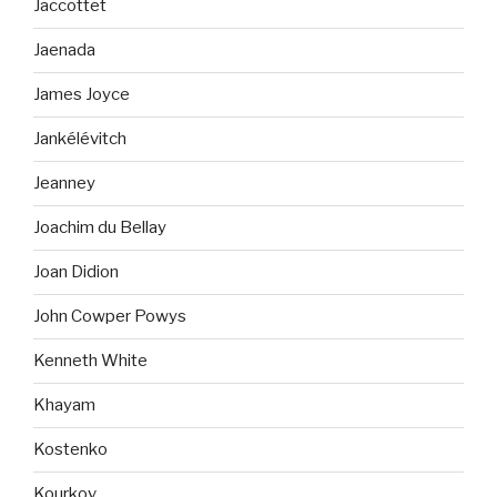
Jaccottet
Jaenada
James Joyce
Jankélévitch
Jeanney
Joachim du Bellay
Joan Didion
John Cowper Powys
Kenneth White
Khayam
Kostenko
Kourkov