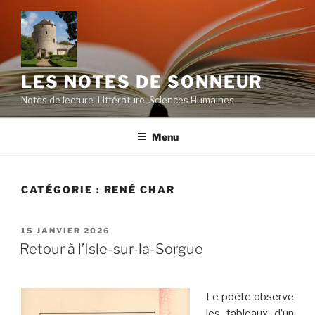
Aller
au
contenu
principal
LES NOTES DE SONNEUR
Notes de lecture. Littérature. Sciences Humaines.
Menu
CATÉGORIE :
RENÉ CHAR
PUBLIÉ
15 JANVIER 2026
LE
Retour à l’Isle-sur-la-Sorgue
Le poète observe
les tableaux d’un