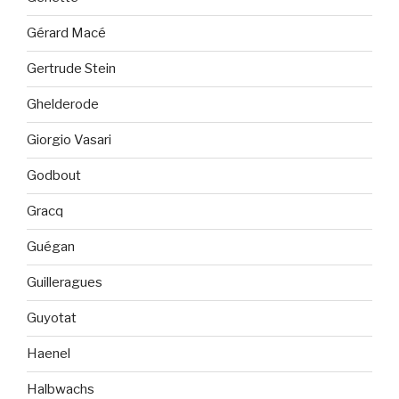
Gérard Macé
Gertrude Stein
Ghelderode
Giorgio Vasari
Godbout
Gracq
Guégan
Guilleragues
Guyotat
Haenel
Halbwachs