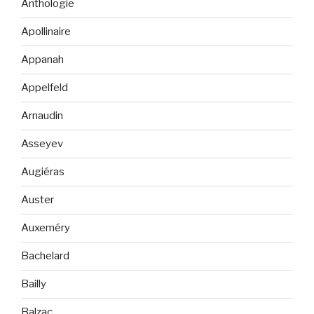
Anthologie
Apollinaire
Appanah
Appelfeld
Arnaudin
Asseyev
Augiéras
Auster
Auxeméry
Bachelard
Bailly
Balzac