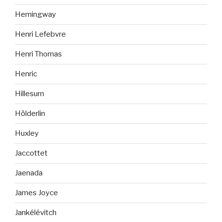
Hemingway
Henri Lefebvre
Henri Thomas
Henric
Hillesum
Hölderlin
Huxley
Jaccottet
Jaenada
James Joyce
Jankélévitch