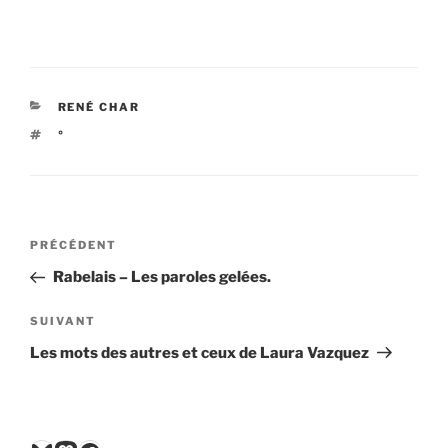
CATÉGORIES
RENÉ CHAR
ÉTIQUETTES
°
Navigation
Article
PRÉCÉDENT
de
précédent
Rabelais – Les paroles gelées.
l’article
Article
SUIVANT
suivant
Les mots des autres et ceux de Laura Vazquez