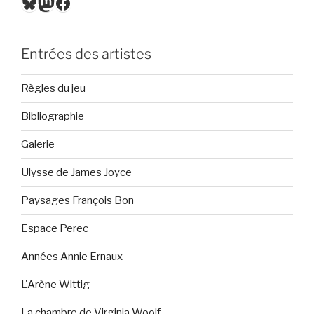
Bluesky
Mastodon
Facebook
Entrées des artistes
Règles du jeu
Bibliographie
Galerie
Ulysse de James Joyce
Paysages François Bon
Espace Perec
Années Annie Ernaux
L'Arène Wittig
La chambre de Virginia Woolf