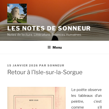
Aller
au
contenu
principal
LES NOTES DE SONNEUR
Notes de lecture. Littérature. Sciences Humaines.
Menu
PUBLIÉ
15 JANVIER 2026
PAR
SONNEUR
LE
Retour à l’Isle-sur-la-Sorgue
Le poète observe
les tableaux d’un
peintre, c’est
comme s’il