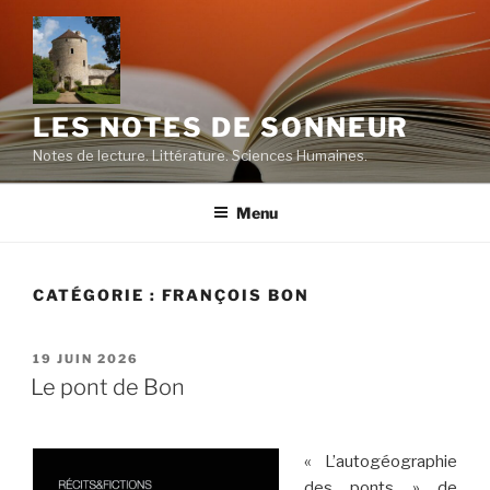
Aller
au
contenu
principal
LES NOTES DE SONNEUR
Notes de lecture. Littérature. Sciences Humaines.
Menu
CATÉGORIE :
FRANÇOIS BON
PUBLIÉ
19 JUIN 2026
LE
Le pont de Bon
« L’autogéographie
des ponts » de