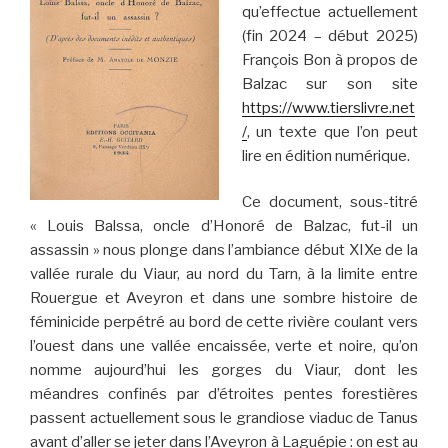
qu’effectue actuellement
(fin 2024 – début 2025)
François Bon à propos de
Balzac sur son site
https://www.tierslivre.net
/
, un texte que l’on peut
lire en édition numérique.
Ce document, sous-titré
« Louis Balssa, oncle d’Honoré de Balzac, fut-il un
assassin » nous plonge dans l’ambiance début XIXe de la
vallée rurale du Viaur, au nord du Tarn, à la limite entre
Rouergue et Aveyron et dans une sombre histoire de
féminicide perpétré au bord de cette rivière coulant vers
l’ouest dans une vallée encaissée, verte et noire, qu’on
nomme aujourd’hui les gorges du Viaur, dont les
méandres confinés par d’étroites pentes forestières
passent actuellement sous le grandiose viaduc de Tanus
avant d’aller se jeter dans l’Aveyron à Laguépie : on est au