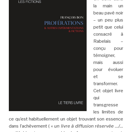
la main un
beau pavé noir
– un peu plus
petit que celui
consacré à
Rabelais –
conçu pour
témoigner,
mais aussi
pour évoluer
et se
transformer.
Cet objet livre
qui
transgresse
les limites de
ce qu’est habituellement un objet trouvant son essence
dans l’achèvement ( «
un livre à diffusion réservée …/…