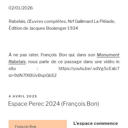
02/01/2026
Rabelais,
Œuvres complètes
, Nrf Gallimard La Pléiade,
Édition de Jacques Boulenger 1934
À ne pas rater, François Bon qui, dans son
Monument
Rabelais
, nous parle de ce passage dans une vidéo in
situ : https://youtu.be/-xdVg5cEalc?
si=9dN7lXBUvBvpGbS2
PUBLIÉ
4 AVRIL 2025
LE
Espace Perec 2024 (François Bon)
L’espace commence