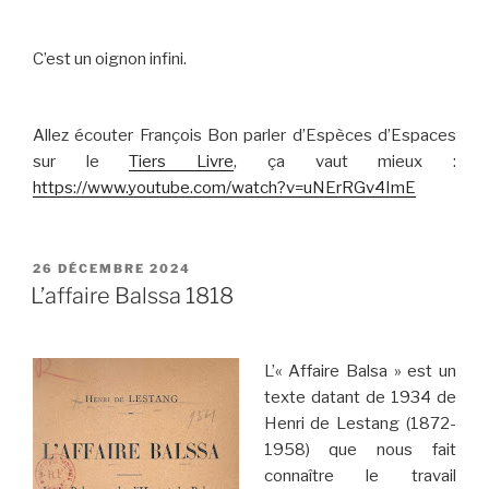
C’est un oignon infini.
Allez écouter François Bon parler d’Espèces d’Espaces
sur le
Tiers Livre
, ça vaut mieux :
https://www.youtube.com/watch?v=uNErRGv4ImE
PUBLIÉ
26 DÉCEMBRE 2024
LE
L’affaire Balssa 1818
L’« Affaire Balsa » est un
texte datant de 1934 de
Henri de Lestang (1872-
1958) que nous fait
connaître le travail