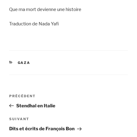
Que ma mort devienne une histoire
Traduction de Nada Yafi
CATÉGORIES
GAZA
Navigation
Article
PRÉCÉDENT
de
précédent
Stendhal en Italie
l’article
Article
SUIVANT
suivant
Dits et écrits de François Bon