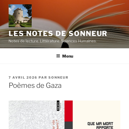
Aller
au
contenu
principal
LES NOTES DE SONNEUR
Notes de lecture. Littérature. Sciences Humaines.
Menu
PUBLIÉ
7 AVRIL 2026
PAR
SONNEUR
LE
Poèmes de Gaza