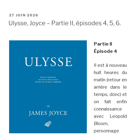
PUBLIÉ
27 JUIN 2026
LE
Ulysse, Joyce – Partie II, épisodes 4, 5, 6.
Partie II
Épisode 4
Il est à nouveau
huit heures du
matin (retour en
arrière dans le
temps, donc) et
on fait enfin
connaissance
avec Leopold
Bloom,
personnage