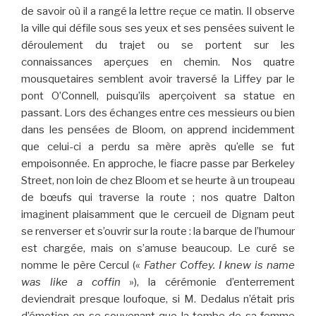
de savoir où il a rangé la lettre reçue ce matin. Il observe
la ville qui défile sous ses yeux et ses pensées suivent le
déroulement du trajet ou se portent sur les
connaissances aperçues en chemin. Nos quatre
mousquetaires semblent avoir traversé la Liffey par le
pont O’Connell, puisqu’ils aperçoivent sa statue en
passant. Lors des échanges entre ces messieurs ou bien
dans les pensées de Bloom, on apprend incidemment
que celui-ci a perdu sa mère après qu’elle se fut
empoisonnée. En approche, le fiacre passe par Berkeley
Street, non loin de chez Bloom et se heurte à un troupeau
de bœufs qui traverse la route ; nos quatre Dalton
imaginent plaisamment que le cercueil de Dignam peut
se renverser et s’ouvrir sur la route : la barque de l’humour
est chargée, mais on s’amuse beaucoup. Le curé se
nomme le père Cercul («
Father Coffey. I knew is name
was like a coffin
»), la cérémonie d’enterrement
deviendrait presque loufoque, si M. Dedalus n’était pris
d’émotion en se souvenant que la tombe de sa femme