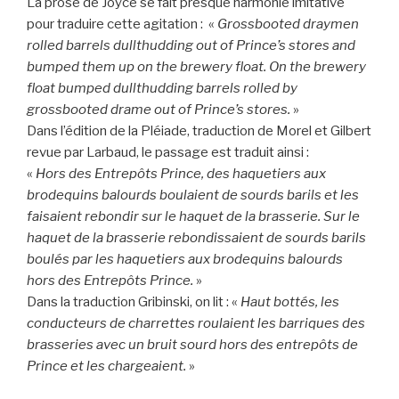
La prose de Joyce se fait presque harmonie imitative
pour traduire cette agitation : «
Grossbooted draymen
rolled barrels dullthudding out of Prince’s stores and
bumped them up on the brewery float. On the brewery
float bumped dullthudding barrels rolled by
grossbooted drame out of Prince’s stores.
»
Dans l’édition de la Pléiade, traduction de Morel et Gilbert
revue par Larbaud, le passage est traduit ainsi :
«
Hors des Entrepôts Prince, des haquetiers aux
brodequins balourds boulaient de sourds barils et les
faisaient rebondir sur le haquet de la brasserie. Sur le
haquet de la brasserie rebondissaient de sourds barils
boulés par les haquetiers aux brodequins balourds
hors des Entrepôts Prince.
»
Dans la traduction Gribinski, on lit : «
Haut bottés, les
conducteurs de charrettes roulaient les barriques des
brasseries avec un bruit sourd hors des entrepôts de
Prince et les chargeaient.
»