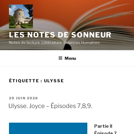
Aller
au
contenu
principal
LES NOTES DE SONNEUR
Notes de lecture. Littérature. Sciences Humaines.
Menu
ÉTIQUETTE :
ULYSSE
PUBLIÉ
29 JUIN 2026
LE
Ulysse. Joyce – Épisodes 7,8,9.
Partie II
Épisode 7