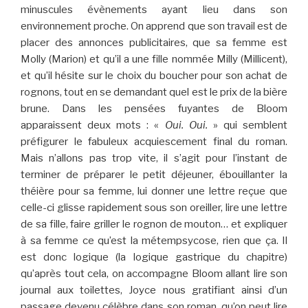
minuscules évènements ayant lieu dans son
environnement proche. On apprend que son travail est de
placer des annonces publicitaires, que sa femme est
Molly (Marion) et qu’il a une fille nommée Milly (Millicent),
et qu’il hésite sur le choix du boucher pour son achat de
rognons, tout en se demandant quel est le prix de la bière
brune. Dans les pensées fuyantes de Bloom
apparaissent deux mots : «
Oui. Oui.
» qui semblent
préfigurer le fabuleux acquiescement final du roman.
Mais n’allons pas trop vite, il s’agit pour l’instant de
terminer de préparer le petit déjeuner, ébouillanter la
théière pour sa femme, lui donner une lettre reçue que
celle-ci glisse rapidement sous son oreiller, lire une lettre
de sa fille, faire griller le rognon de mouton… et expliquer
à sa femme ce qu’est la métempsycose, rien que ça. Il
est donc logique (la logique gastrique du chapitre)
qu’après tout cela, on accompagne Bloom allant lire son
journal aux toilettes, Joyce nous gratifiant ainsi d’un
passage devenu célèbre dans son roman, qu’on peut lire