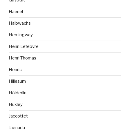
Guyotat
Haenel
Halbwachs
Hemingway
Henri Lefebvre
Henri Thomas
Henric
Hillesum
Hölderlin
Huxley
Jaccottet
Jaenada