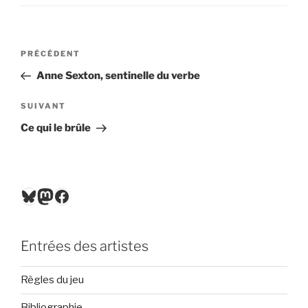
Navigation
Article
PRÉCÉDENT
de
précédent
Anne Sexton, sentinelle du verbe
l’article
Article
SUIVANT
suivant
Ce qui le brûle
Bluesky
Mastodon
Facebook
Entrées des artistes
Règles du jeu
Bibliographie