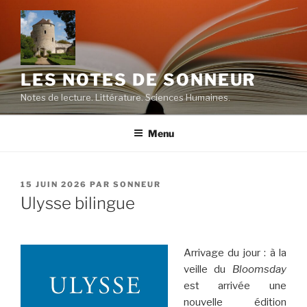
Aller
au
contenu
principal
LES NOTES DE SONNEUR
Notes de lecture. Littérature. Sciences Humaines.
Menu
PUBLIÉ
15 JUIN 2026
PAR
SONNEUR
LE
Ulysse bilingue
Arrivage du jour : à la
veille du
Bloomsday
est arrivée une
nouvelle édition