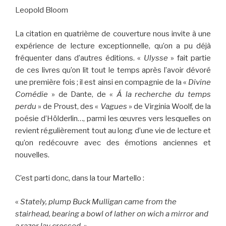
Leopold Bloom
La citation en quatrième de couverture nous invite à une
expérience de lecture exceptionnelle, qu’on a pu déjà
fréquenter dans d’autres éditions. «
Ulysse
» fait partie
de ces livres qu’on lit tout le temps après l’avoir dévoré
une première fois ; il est ainsi en compagnie de la «
Divine
Comédie
» de Dante, de «
Á la recherche du temps
perdu
» de Proust, des «
Vagues
» de Virginia Woolf, de la
poésie d’Hölderlin…, parmi les œuvres vers lesquelles on
revient régulièrement tout au long d’une vie de lecture et
qu’on redécouvre avec des émotions anciennes et
nouvelles.
C’est parti donc, dans la tour Martello :
«
Stately, plump Buck Mulligan came from the
stairhead, bearing a bowl of lather on wich a mirror and
a razor lay crossed.
»