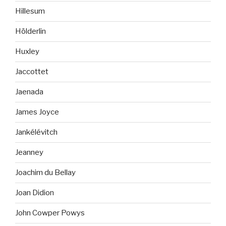
Hillesum
Hölderlin
Huxley
Jaccottet
Jaenada
James Joyce
Jankélévitch
Jeanney
Joachim du Bellay
Joan Didion
John Cowper Powys