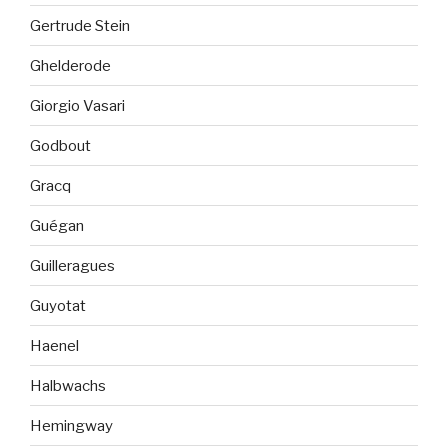
Gertrude Stein
Ghelderode
Giorgio Vasari
Godbout
Gracq
Guégan
Guilleragues
Guyotat
Haenel
Halbwachs
Hemingway