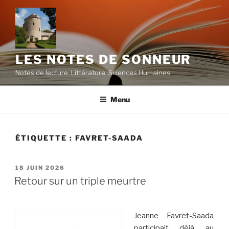
Aller
au
contenu
principal
LES NOTES DE SONNEUR
Notes de lecture. Littérature. Sciences Humaines.
Menu
ÉTIQUETTE :
FAVRET-SAADA
PUBLIÉ
18 JUIN 2026
LE
Retour sur un triple meurtre
Jeanne Favret-Saada
participait déjà au