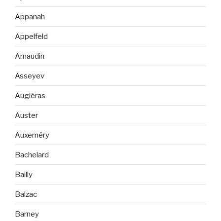
Appanah
Appelfeld
Arnaudin
Asseyev
Augiéras
Auster
Auxeméry
Bachelard
Bailly
Balzac
Barney