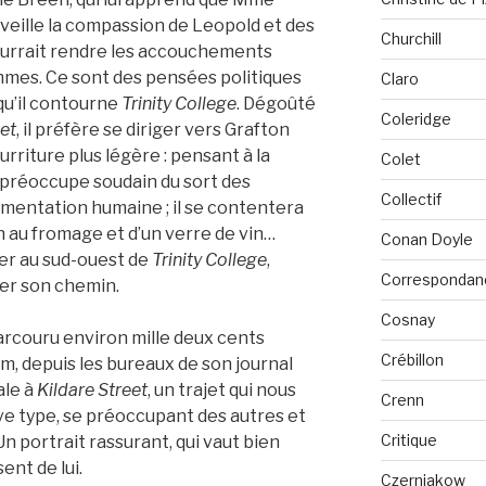
 éveille la compassion de Leopold et des
Churchill
urrait rendre les accouchements
mmes. Ce sont des pensées politiques
Claro
qu’il contourne
Trinity College
. Dégoûté
Coleridge
et
, il préfère se diriger vers Grafton
rriture plus légère : pensant à la
Colet
e préoccupe soudain du sort des
Collectif
limentation humaine ; il se contentera
h au fromage et d’un verre de vin…
Conan Doyle
er au sud-ouest de
Trinity College
,
Correspondan
er son chemin.
Cosnay
parcouru environ mille deux cents
Crébillon
, depuis les bureaux de son journal
ale à
Kildare Street
, un trajet qui nous
Crenn
ve type, se préoccupant des autres et
Critique
Un portrait rassurant, qui vaut bien
ent de lui.
Czerniakow