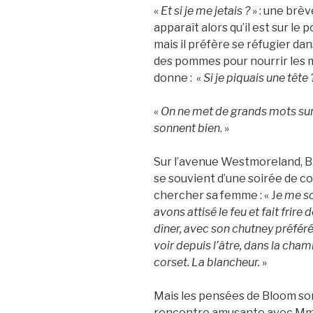
«
Et si je me jetais ?
» : une brè
apparaît alors qu’il est sur le 
mais il préfère se réfugier d
des pommes pour nourrir les m
donne : «
Si je piquais une tête 
«
On ne met de grands mots sur 
sonnent bien
. »
Sur l’avenue Westmoreland, Blo
se souvient d’une soirée de con
chercher sa femme : « J
e me so
avons attisé le feu et fait frir
dîner, avec son chutney préféré
voir depuis l’âtre, dans la cha
corset. La blancheur.
»
Mais les pensées de Bloom so
rencontre amusante avec Mme