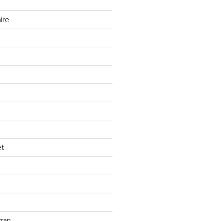
ire
et
izan