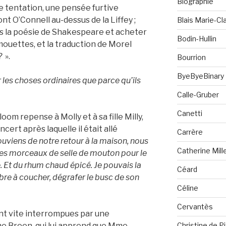
Biographie
ve tentation, une pensée furtive
pont O’Connell au-dessus de la Liffey ;
Blais Marie-Cla
ans la poésie de Shakespeare et acheter
Bodin-Hullin
ouettes, et la traduction de Morel
?
».
Bourrion
ByeByeBinary
les choses ordinaires que parce qu’ils
Calle-Gruber
Canetti
om repense à Molly et à sa fille Milly,
cert après laquelle il était allé
Carrère
uviens de notre retour à la maison, nous
Catherine Mill
e des morceaux de selle de mouton pour le
. Et du rhum chaud épicé. Je pouvais la
Céard
mbre à coucher, dégrafer le busc de son
Céline
Cervantès
nt vite interrompues par une
Christine de P
 Breen, qui lui apprend que Mme