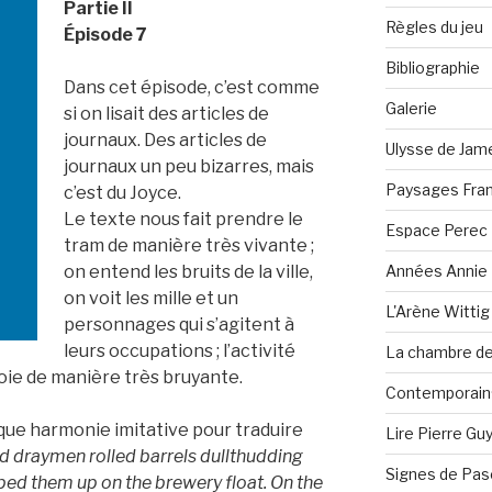
Partie II
Règles du jeu
Épisode 7
Bibliographie
Dans cet épisode, c’est comme
Galerie
si on lisait des articles de
journaux. Des articles de
Ulysse de Jam
journaux un peu bizarres, mais
Paysages Fran
c’est du Joyce.
Le texte nous fait prendre le
Espace Perec
tram de manière très vivante ;
Années Annie 
on entend les bruits de la ville,
on voit les mille et un
L'Arène Wittig
personnages qui s’agitent à
leurs occupations ; l’activité
La chambre de 
oie de manière très bruyante.
Contemporain·
sque harmonie imitative pour traduire
Lire Pierre Gu
 draymen rolled barrels dullthudding
Signes de Pas
ped them up on the brewery float. On the