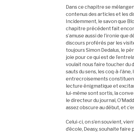
Dans ce chapitre se mélangent 
contenus des articles et les di
Incidemment, le savon que Bl
chapitre précédent fait enco
s’amuse aussi de l’ironie que d
discours proférés par les visi
toujours Simon Dedalus, le pè
joie pour ce qui est de l’entre
voulait nous faire toucher du 
sauts du sens, les coq-à-l’âne,
entrecroisements constituent 
lecture énigmatique et excita
lui-même sont sortis, la conv
le directeur du journal, O’Madd
assez obscure au début, et c’e
Celui-ci, on s’en souvient, vien
d’école, Deasy, souhaite faire 