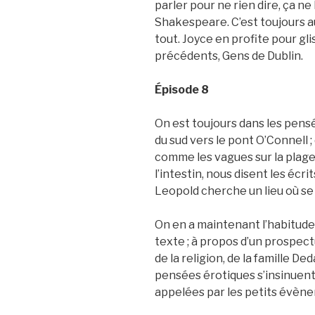
parler pour ne rien dire, ça n
Shakespeare. C’est toujours a
tout. Joyce en profite pour glis
précédents, Gens de Dublin.
Épisode 8
On est toujours dans les pensé
du sud vers le pont O’Connell 
comme les vagues sur la plage
l’intestin, nous disent les écrit
Leopold cherche un lieu où se
On en a maintenant l’habitude
texte ; à propos d’un prospect
de la religion, de la famille De
pensées érotiques s’insinuent
appelées par les petits évène