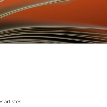
don
ebook
s artistes