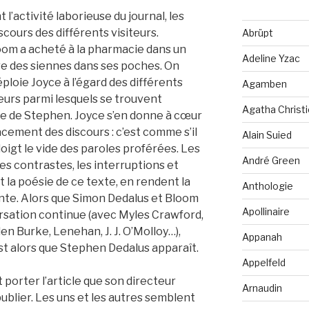
l’activité laborieuse du journal, les
scours des différents visiteurs.
Abrüpt
oom a acheté à la pharmacie dans un
Adeline Yzac
re des siennes dans ses poches. On
éploie Joyce à l’égard des différents
Agamben
teurs parmi lesquels se trouvent
Agatha Christi
re de Stephen. Joyce s’en donne à cœur
lacement des discours : c’est comme s’il
Alain Suied
doigt le vide des paroles proférées. Les
André Green
 les contrastes, les interruptions et
la poésie de ce texte, en rendent la
Anthologie
nte. Alors que Simon Dedalus et Bloom
Apollinaire
ersation continue (avec Myles Crawford,
en Burke, Lenehan, J. J. O’Molloy…),
Appanah
st alors que Stephen Dedalus apparaît.
Appelfeld
t porter l’article que son directeur
Arnaudin
publier. Les uns et les autres semblent