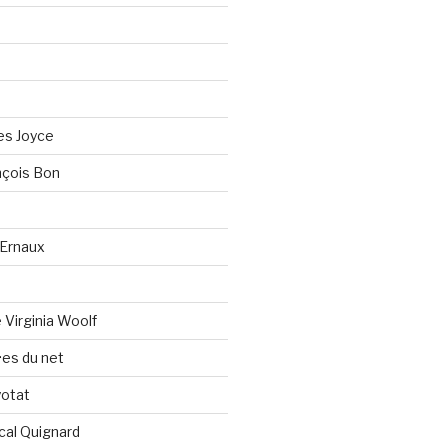
es Joyce
çois Bon
Ernaux
Virginia Woolf
es du net
yotat
cal Quignard