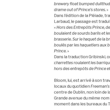
brewery float bumped dullthud
drame out of Prince’s stores.
»
Dans l’édition de la Pléiade, t
Larbaud, le passage est traduit 
«
Hors des Entrepôts Prince, d
boulaient de sourds barils et le
brasserie. Sur le haquet de la 
boulés par les haquetiers aux 
Prince.
»
Dans la traduction Gribinski, on 
charrettes roulaient les barriq
hors des entrepôts de Prince et
Bloom, lui, est arrivé à son tra
locaux du quotidien
Freeman’s 
centre de Dublin, non loin de l
Grande avenue du même nom ; 
moment dans les bureaux du Té