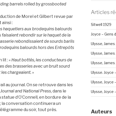
ding barrels rolled by grossbooted
Articles r
raduction de Morel et Gilbert revue par
ainsi :
Sitwell 1929
es haquetiers aux brodequins balourds
Joyce – Gens d
s faisaient rebondir sur le haquet de la
brasserie rebondissaient de sourds barils
Ulysse, James 
brodequins balourds hors des Entrepôts
Ulysse, James 
lit : «
Haut bottés, les conducteurs de
Ulysse, James J
ues des brasseries avec un bruit sourd
 les chargeaient.
»
Ulysse. Joyce 
Ulysse, Joyce – 
vail au journal. On se retrouve dans les
Journal and National Press
, dans le
Ulysse, Joyce – 
a statue d’O’Connell, en bordure de la
la conversation continuera un
légramme du soir, tout près.
Auteurs