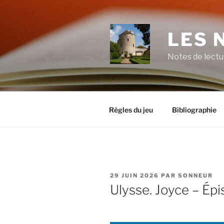
Aller
au
contenu
LES 
principal
Notes de lectu
Règles du jeu
Bibliographie
PUBLIÉ
29 JUIN 2026
PAR
SONNEUR
LE
Ulysse. Joyce – Épi