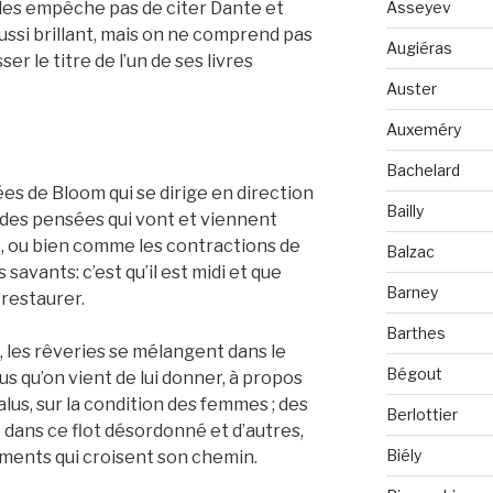
Asseyev
e les empêche pas de citer Dante et
ussi brillant, mais on ne comprend pas
Augiéras
ser le titre de l’un de ses livres
Auster
Auxeméry
Bachelard
es de Bloom qui se dirige en direction
Bailly
; des pensées qui vont et viennent
, ou bien comme les contractions de
Balzac
s savants: c’est qu’il est midi et que
Barney
 restaurer.
Barthes
, les rêveries se mélangent dans le
Bégout
us qu’on vient de lui donner, à propos
dalus, sur la condition des femmes ; des
Berlottier
 dans ce flot désordonné et d’autres,
Biély
ments qui croisent son chemin.