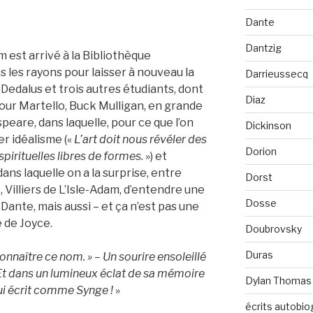
Dante
Dantzig
m est arrivé à la Bibliothèque
ns les rayons pour laisser à nouveau la
Darrieussecq
 Dedalus et trois autres étudiants, dont
Diaz
 Tour Martello, Buck Mulligan, en grande
eare, dans laquelle, pour ce que l’on
Dickinson
r idéalisme («
L’art doit nous révéler des
Dorion
pirituelles libres de formes.
») et
ans laquelle on a la surprise, entre
Dorst
 Villiers de L’Isle-Adam, d’entendre une
Dosse
 Dante, mais aussi – et ça n’est pas une
e de Joyce.
Doubrovsky
Duras
nnaître ce nom. » – Un sourire ensoleillé
. Et dans un lumineux éclat de sa mémoire
Dylan Thomas
 qui écrit comme Synge !
»
écrits autobio