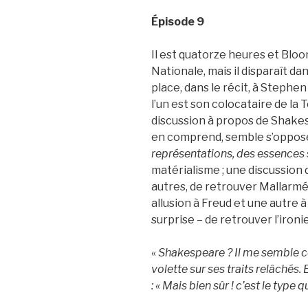
Épisode 9
Il est quatorze heures et Bloo
Nationale, mais il disparaît da
place, dans le récit, à Stephen
l’un est son colocataire de la
discussion à propos de Shakesp
en comprend, semble s’oppose
représentations, des essences s
matérialisme ; une discussion d
autres, de retrouver Mallarmé,
allusion à Freud et une autre à
surprise – de retrouver l’ironi
«
Shakespeare ? Il me semble co
volette sur ses traits relâchés
: « Mais bien sûr ! c’est le type