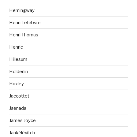
Hemingway
Henri Lefebvre
Henri Thomas
Henric
Hillesum
Hölderlin
Huxley
Jaccottet
Jaenada
James Joyce
Jankélévitch