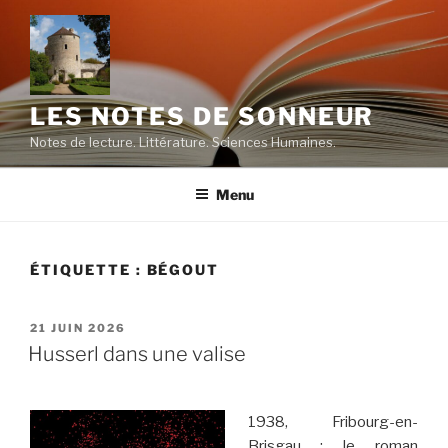
Aller
au
contenu
principal
LES NOTES DE SONNEUR
Notes de lecture. Littérature. Sciences Humaines.
Menu
ÉTIQUETTE :
BÉGOUT
PUBLIÉ
21 JUIN 2026
LE
Husserl dans une valise
1938, Fribourg-en-
Brisgau : le roman