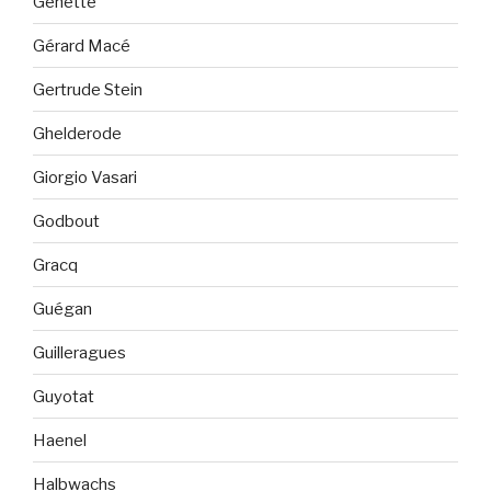
Genette
Gérard Macé
Gertrude Stein
Ghelderode
Giorgio Vasari
Godbout
Gracq
Guégan
Guilleragues
Guyotat
Haenel
Halbwachs