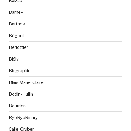
Balzac
Barney
Barthes
Bégout
Berlottier
Biély
Biographie
Blais Marie-Claire
Bodin-Hullin
Bourrion
ByeByeBinary
Calle-Gruber