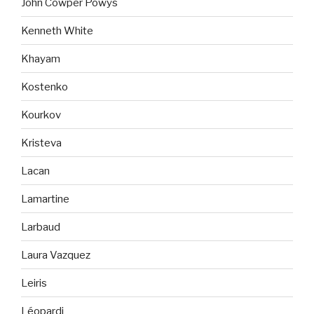
John Cowper Powys
Kenneth White
Khayam
Kostenko
Kourkov
Kristeva
Lacan
Lamartine
Larbaud
Laura Vazquez
Leiris
Léopardi