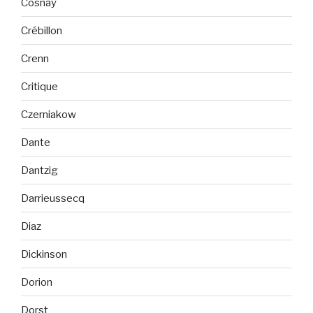
Cosnay
Crébillon
Crenn
Critique
Czerniakow
Dante
Dantzig
Darrieussecq
Diaz
Dickinson
Dorion
Dorst