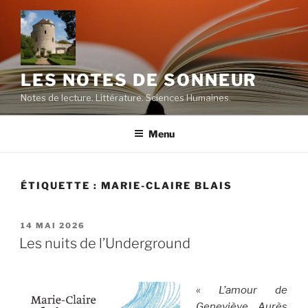
Aller
au
contenu
principal
LES NOTES DE SONNEUR
Notes de lecture. Littérature. Sciences Humaines.
Menu
ÉTIQUETTE :
MARIE-CLAIRE BLAIS
PUBLIÉ
14 MAI 2026
LE
Les nuits de l’Underground
«
L’amour de
Geneviève Aurès