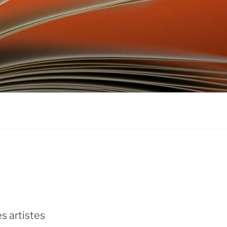
don
ebook
s artistes