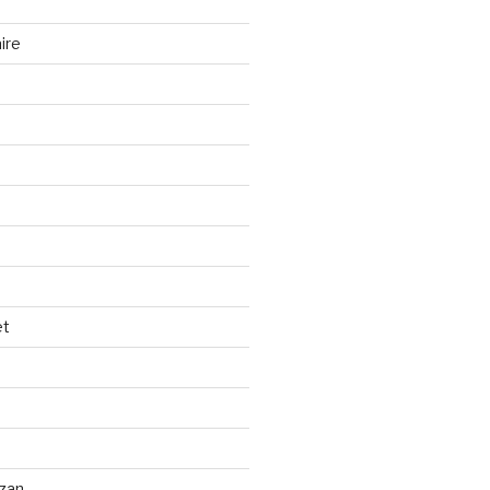
ire
et
izan