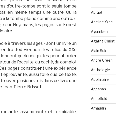
res d’outre-tombe sont la seule tombe
t pas en même temps une outre. Où la
Abrüpt
 à la tombe pleine comme une outre. »
Adeline Yzac
ge sur Huysmans, les pages sur Ernest
elaire.
Agamben
Agatha Christi
cle à travers les âges » sont un livre un
endre d’où viennent les folies du XXe
Alain Suied
es donnent quelques pistes pour aborder
André Green
etour de l’occulte, du caché, du complot
é. Ces pages constituent une expérience
Anthologie
 et éprouvante, aussi folle que ce texte.
Apollinaire
rouver plusieurs fois dans ce livre une
re Jean-Pierre Brisset.
Appanah
Appelfeld
Arnaudin
 roulante, assommante et formidable,