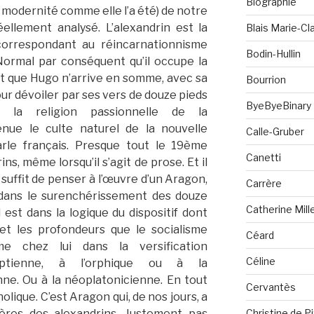
Biographie
 modernité comme elle l’a été) de notre
éellement analysé. L’alexandrin est la
Blais Marie-Cla
 correspondant au réincarnationnisme
Bodin-Hullin
ormal par conséquent qu’il occupe la
Et que Hugo n’arrive en somme, avec sa
Bourrion
our dévoiler par ses vers de douze pieds
ByeByeBinary
s la religion passionnelle de la
ue le culte naturel de la nouvelle
Calle-Gruber
arle français. Presque tout le 19ème
Canetti
ns, même lorsqu’il s’agit de prose. Et il
suffit de penser à l’œuvre d’un Aragon,
Carrère
e dans le surenchérissement des douze
Catherine Mill
l est dans la logique du dispositif dont
s et les profondeurs que le socialisme
Céard
me chez lui dans la versification
Céline
yptienne, à l’orphique ou à la
nne. Ou à la néoplatonicienne. En tout
Cervantès
tholique. C’est Aragon qui, de nos jours, a
Christine de P
ières des alexandrins. Justement pas