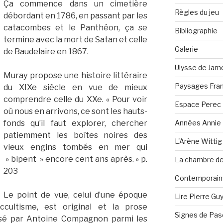
Ça commence dans un cimetière
Règles du jeu
débordant en 1786, en passant par les
catacombes et le Panthéon, ça se
Bibliographie
termine avec la mort de Satan et celle
Galerie
de Baudelaire en 1867.
Ulysse de Jam
Muray propose une histoire littéraire
Paysages Fran
du XIXe siècle en vue de mieux
comprendre celle du XXe. « Pour voir
Espace Perec
où nous en arrivons, ce sont les hauts-
Années Annie 
fonds qu’il faut explorer, chercher
patiemment les boîtes noires des
L'Arène Wittig
vieux engins tombés en mer qui
» bipent » encore cent ans après. » p.
La chambre de 
203
Contemporain·
Le point de vue, celui d’une époque
Lire Pierre Gu
cultisme, est original et la prose
Signes de Pas
assé par Antoine Compagnon parmi les