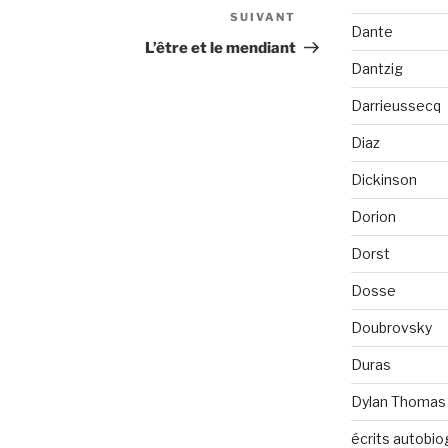
SUIVANT
Article
Dante
suivant
L’être et le mendiant
Dantzig
Darrieussecq
Diaz
Dickinson
Dorion
Dorst
Dosse
Doubrovsky
Duras
Dylan Thomas
écrits autobio