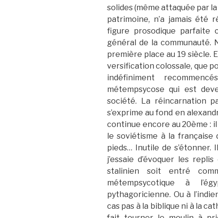
solides (même attaquée par la
patrimoine, n’a jamais été r
figure prosodique parfaite
général de la communauté. N
première place au 19 siècle. 
versification colossale, que p
indéfiniment recommencé
métempsycose qui est deven
société. La réincarnation p
s’exprime au fond en alexandri
continue encore au 20ème : il 
le soviétisme à la français
pieds… Inutile de s’étonner. I
j’essaie d’évoquer les repli
stalinien soit entré com
métempsycotique à l’ég
pythagoricienne. Ou à l’indie
cas pas à la biblique ni à la ca
fait tourner le moulin à pr