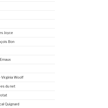
es Joyce
çois Bon
Ernaux
Virginia Woolf
es du net
yotat
cal Quignard