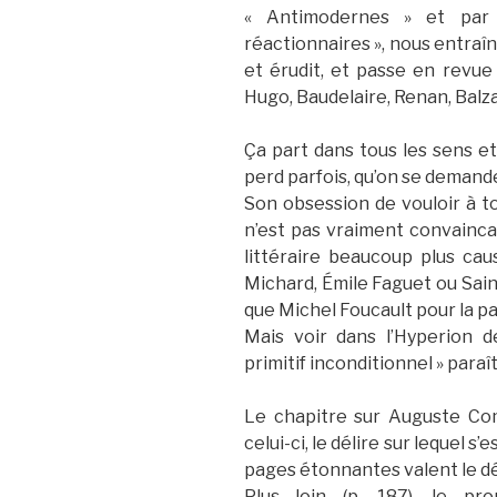
« Antimodernes » et par
réactionnaires », nous entraî
et érudit, et passe en revue 
Hugo, Baudelaire, Renan, Balza
Ça part dans tous les sens et
perd parfois, qu’on se demande 
Son obsession de vouloir à to
n’est pas vraiment convainca
littéraire beaucoup plus ca
Michard, Émile Faguet ou Sai
que Michel Foucault pour la pa
Mais voir dans l’Hyperion d
primitif inconditionnel » paraît
Le chapitre sur Auguste Comt
celui-ci, le délire sur lequel s
pages étonnantes valent le dé
Plus loin (p. 187), le p