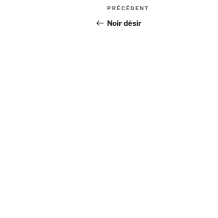
Navigation
Article
PRÉCÉDENT
de
précédent
Noir désir
l’article