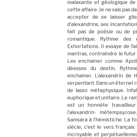
malaxante et géologique de
cette affaire. Je ne sais pas da
accepter de se laisser gli
d’alexandrins, ses incantati
fait pas de poésie ou de p
romantique. Rythme des d
Exhortations. Il essaye de fa
mantras, contraindre le futur 
Les enchaîner comme Apollo
déesses du destin. Rythme,
enchaîner. L’alexandrin de
serpentant. Dans un éternel r
de lasso métaphysique. Infa
euphorique et unitaire. Le r
est un honnête travailleu
l’alexandrin- métempsycose
Samsara à l’hémistiche. La f
siècle, c’est le vers françai
incroyable et perpétuellemen