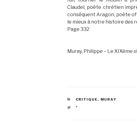
Claudel, poète chrétien impr
conséquent Aragon, poète offi
le mieux à notre histoire des r
Page 332
Muray, Philippe – Le XIXème si
CATÉGORIES
CRITIQUE
,
MURAY
ÉTIQUETTES
°