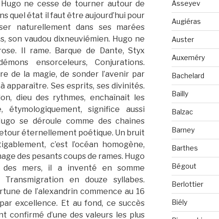
Asseyev
 Hugo ne cesse de tourner autour de
ns quel état il faut être aujourd’hui pour
Augiéras
sser naturellement dans ses marées
ons, son vaudou dixneuviémien. Hugo ne
Auster
rose. Il rame. Barque de Dante, Styx
Auxeméry
émons ensorceleurs, Conjurations.
ire de la magie, de sonder l’avenir par
Bachelard
à apparaître. Ses esprits, ses divinités.
Bailly
n, dieu des rythmes, enchaînait les
 étymologiquement, significe aussi
Balzac
 Hugo se déroule comme des chaines
Barney
etour éternellement poétique. Un bruit
tigablement, c’est l’océan homogène,
Barthes
amage des pesants coups de rames. Hugo
Bégout
r des mers, il a inventé en somme
. Transmigration en douze syllabes.
Berlottier
ortune de l’alexandrin commence au 16
Biély
s par excellence. Et au fond, ce succès
t confirmé d’une des valeurs les plus