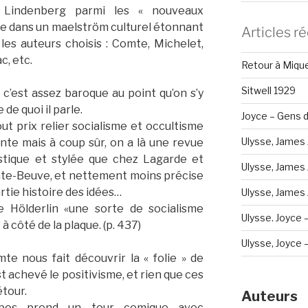
 Lindenberg parmi les « nouveaux
ne dans un maelström culturel étonnant
Articles r
les auteurs choisis : Comte, Michelet,
c, etc.
Retour à Miqu
Sitwell 1929
 c’est assez baroque au point qu’on s’y
de quoi il parle.
Joyce – Gens d
ut prix relier socialisme et occultisme
Ulysse, James 
nte mais à coup sûr, on a là une revue
ustique et stylée que chez Lagarde et
Ulysse, James 
nte-Beuve, et nettement moins précise
rtie histoire des idées…
Ulysse, James J
e Hölderlin «une sorte de socialisme
Ulysse. Joyce 
 à côté de la plaque. (p. 437)
Ulysse, Joyce – 
e nous fait découvrir la « folie » de
’est achevé le positivisme, et rien que ces
tour.
Auteurs
ropos prend un tour comique avec