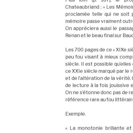
Chateaubriand : « Les Mémoi
proclamée telle qui ne soi
mémoire passe vraiment outre
On appréciera aussi le passa
Renan et le beau final sur Baud
Les 700 pages de ce « XIXe siè
peu fou visant à mieux compr
siècle. Il est possible qu’ell
ce XXIe siècle marqué par le r
et de l’altération de la vérit
de lecture à la fois jouissive
On ne s’étonne donc pas de ret
référence rare au fou littérai
Exemple.
« La monotonie brillante et