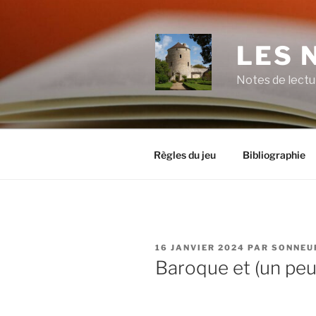
Aller
au
contenu
LES 
principal
Notes de lectu
Règles du jeu
Bibliographie
PUBLIÉ
16 JANVIER 2024
PAR
SONNEU
LE
Baroque et (un peu