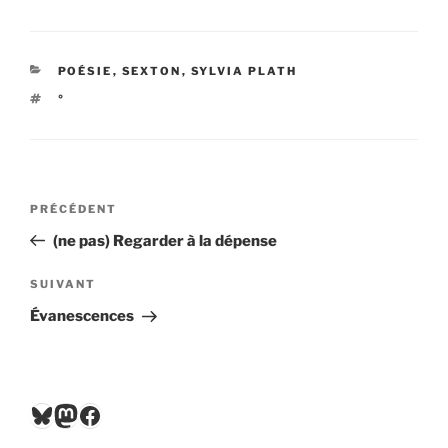
CATÉGORIES
POÉSIE
,
SEXTON
,
SYLVIA PLATH
ÉTIQUETTES
°
Navigation
Article
PRÉCÉDENT
de
précédent
(ne pas) Regarder à la dépense
l’article
Article
SUIVANT
suivant
Évanescences
Bluesky
Mastodon
Facebook