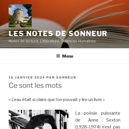
Aller
au
contenu
principal
LES NOTES DE SONNEUR
Notes de lecture. Littérature. Sciences Humaines.
Menu
PUBLIÉ
16 JANVIER 2024
PAR
SONNEUR
LE
Ce sont les mots
« L’eau était si claire que l’on pouvait y lire un livre »
La poésie puissante
de Anne Sexton
(1928-1974) n’est pas