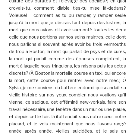
culture des patates et l’élevage des abeilles?) en quoi
croyais-tu, comment diable t’es-tu mise là-dedans?
Voleuse! – comment as-tu pu ramper, y ramper seule
jusqu’à la mort que je désirais tant depuis des lustres, la
mort que nous avions dit avoir surmonté toutes les deux
celle que nous portions sur nos seins maigres, celle dont
nous parlions si souvent après avoir bu trois vermouths
de trop à Boston, la mort qui parlait de psys et de cures,
la mort qui parlait comme des épouses complotent, la
mort à laquelle nous trinquions, les raisons puis les actes
discrets? (À Boston la mortelle course en taxi, oui encore
la mort, cette course pour rentrer avec notre mec.) Ô
Sylvia, je me souviens du batteur endormi qui scandait sa
vieille histoire sur nos yeux, combien nous voulions qu’il
vienne, ce sadique, cet efféminé new-yorkais, faire son
travail nécessaire, une fenêtre dans un mur ou une piaule,
et depuis cette fois-là il attendait sous notre cœur, notre
placard, et je vois maintenant que nous l’avons rangé
année après année, vieilles suicidées, et je sais en