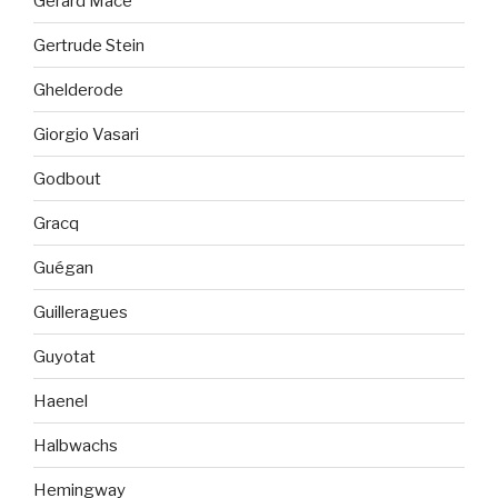
Gérard Macé
Gertrude Stein
Ghelderode
Giorgio Vasari
Godbout
Gracq
Guégan
Guilleragues
Guyotat
Haenel
Halbwachs
Hemingway