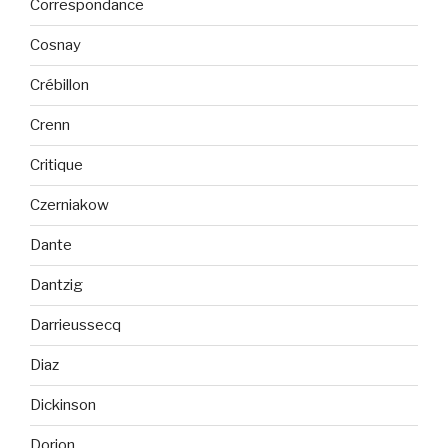
Correspondance
Cosnay
Crébillon
Crenn
Critique
Czerniakow
Dante
Dantzig
Darrieussecq
Diaz
Dickinson
Dorion