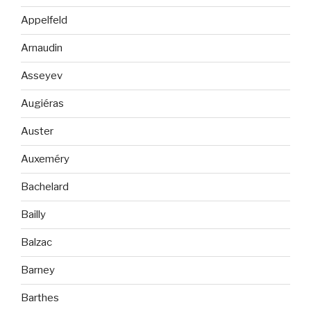
Appelfeld
Arnaudin
Asseyev
Augiéras
Auster
Auxeméry
Bachelard
Bailly
Balzac
Barney
Barthes