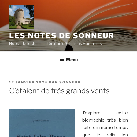
Aller
au
contenu
principal
LES NOTES DE SONNEUR
Notes de lecture. Littérature. Sciences Humaines.
Menu
PUBLIÉ
17 JANVIER 2024
PAR
SONNEUR
LE
C’étaient de très grands vents
J’explore cette
biographie très bien
faite en même temps
que je relis les