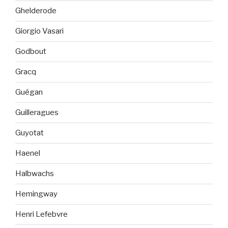
Ghelderode
Giorgio Vasari
Godbout
Gracq
Guégan
Guilleragues
Guyotat
Haenel
Halbwachs
Hemingway
Henri Lefebvre