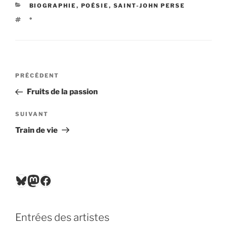
CATÉGORIES
BIOGRAPHIE
,
POÉSIE
,
SAINT-JOHN PERSE
ÉTIQUETTES
°
Navigation
Article
PRÉCÉDENT
de
précédent
Fruits de la passion
l’article
Article
SUIVANT
suivant
Train de vie
Bluesky
Mastodon
Facebook
Entrées des artistes