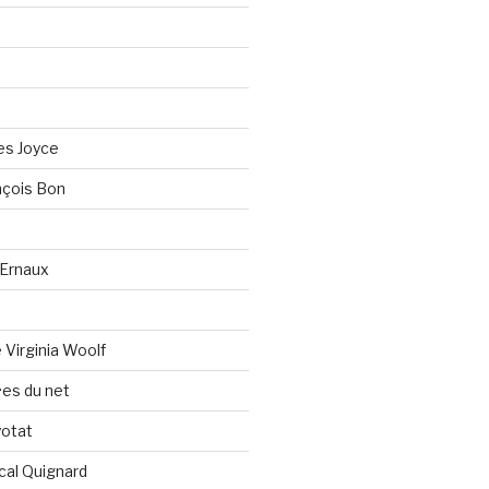
es Joyce
çois Bon
Ernaux
Virginia Woolf
es du net
yotat
cal Quignard