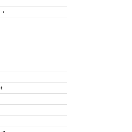
ire
et
izan