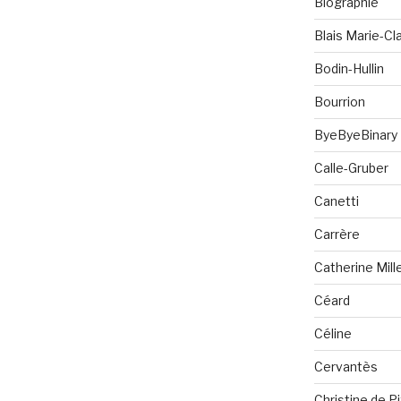
Biographie
Blais Marie-Cla
Bodin-Hullin
Bourrion
ByeByeBinary
Calle-Gruber
Canetti
Carrère
Catherine Mill
Céard
Céline
Cervantès
Christine de P