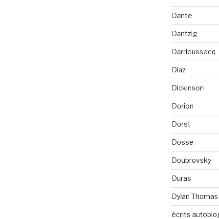
Dante
Dantzig
Darrieussecq
Diaz
Dickinson
Dorion
Dorst
Dosse
Doubrovsky
Duras
Dylan Thomas
écrits autobio