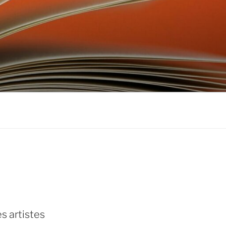
don
ebook
s artistes