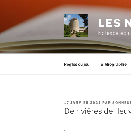
Aller
au
contenu
LES 
principal
Notes de lectu
Règles du jeu
Bibliographie
PUBLIÉ
17 JANVIER 2024
PAR
SONNEU
LE
De rivières de fleuv