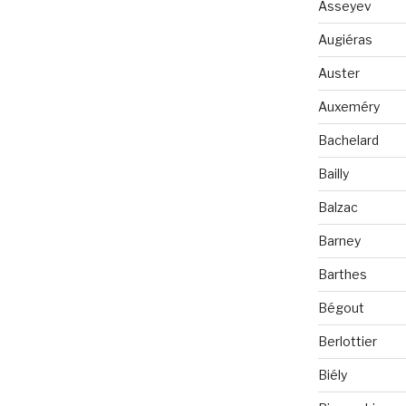
Asseyev
Augiéras
Auster
Auxeméry
Bachelard
Bailly
Balzac
Barney
Barthes
Bégout
Berlottier
Biély