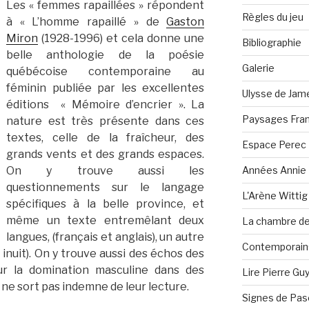
Les « femmes rapaillées » répondent
Règles du jeu
à « L’homme rapaillé » de
Gaston
Miron
(1928-1996) et cela donne une
Bibliographie
belle anthologie de la poésie
Galerie
québécoise contemporaine au
féminin publiée par les excellentes
Ulysse de Jam
éditions « Mémoire d’encrier ». La
Paysages Fran
nature est très présente dans ces
textes, celle de la fraîcheur, des
Espace Perec
grands vents et des grands espaces.
Années Annie 
On y trouve aussi les
questionnements sur le langage
L'Arène Wittig
spécifiques à la belle province, et
même un texte entremêlant deux
La chambre de 
langues, (français et anglais), un autre
Contemporain·
t inuit). On y trouve aussi des échos des
r la domination masculine dans des
Lire Pierre Gu
 ne sort pas indemne de leur lecture.
Signes de Pas