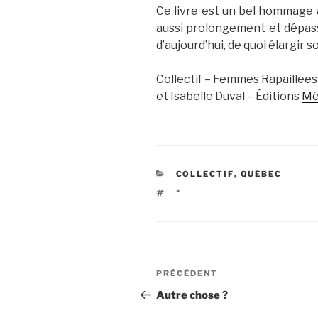
Ce livre est un bel hommage a
aussi prolongement et dépasse
d’aujourd’hui, de quoi élargir 
Collectif – Femmes Rapaillées
et Isabelle Duval – Éditions
Mé
CATÉGORIES
COLLECTIF
,
QUÉBEC
ÉTIQUETTES
°
Navigation
Article
PRÉCÉDENT
de
précédent
Autre chose ?