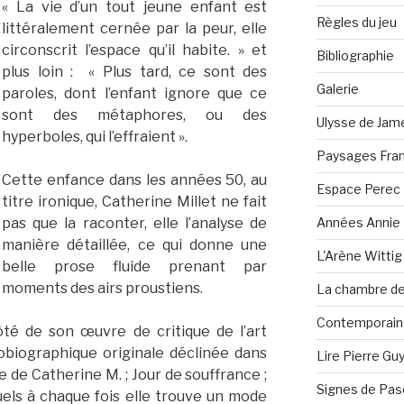
« La vie d’un tout jeune enfant est
Règles du jeu
littéralement cernée par la peur, elle
circonscrit l’espace qu’il habite. » et
Bibliographie
plus loin : « Plus tard, ce sont des
Galerie
paroles, dont l’enfant ignore que ce
sont des métaphores, ou des
Ulysse de Jam
hyperboles, qui l’effraient ».
Paysages Fran
Cette enfance dans les années 50, au
Espace Perec
titre ironique, Catherine Millet ne fait
Années Annie 
pas que la raconter, elle l’analyse de
manière détaillée, ce qui donne une
L'Arène Wittig
belle prose fluide prenant par
moments des airs proustiens.
La chambre de 
Contemporain·
côté de son œuvre de critique de l’art
obiographique originale déclinée dans
Lire Pierre Gu
le de Catherine M. ; Jour de souffrance ;
Signes de Pas
ls à chaque fois elle trouve un mode