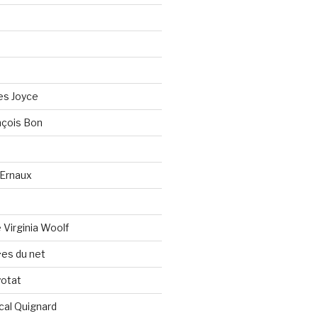
es Joyce
çois Bon
Ernaux
Virginia Woolf
es du net
yotat
cal Quignard