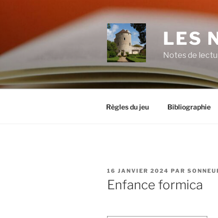
Aller
au
contenu
LES 
principal
Notes de lectu
Règles du jeu
Bibliographie
PUBLIÉ
16 JANVIER 2024
PAR
SONNEU
LE
Enfance formica