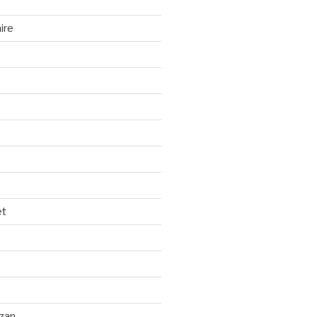
ire
et
izan