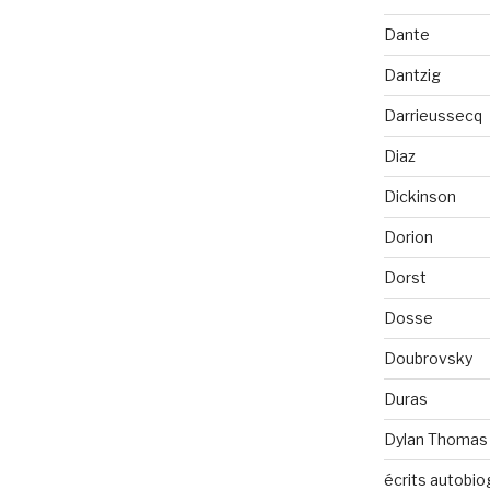
Dante
Dantzig
Darrieussecq
Diaz
Dickinson
Dorion
Dorst
Dosse
Doubrovsky
Duras
Dylan Thomas
écrits autobio