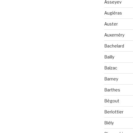
Asseyev
Augiéras
Auster
Auxeméry
Bachelard
Bailly
Balzac
Barney
Barthes
Bégout
Berlottier
Biély