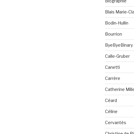
Biographie
Blais Marie-Cla
Bodin-Hullin
Bourrion
ByeByeBinary
Calle-Gruber
Canetti
Carrère
Catherine Mill
Céard
Céline
Cervantès
Christine de P