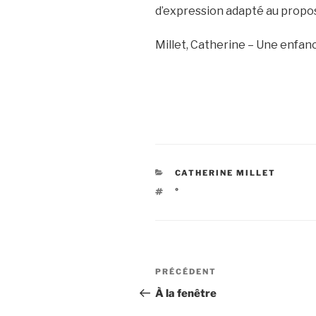
d’expression adapté au propos
Millet, Catherine – Une enfa
CATÉGORIES
CATHERINE MILLET
ÉTIQUETTES
°
Navigation
Article
PRÉCÉDENT
de
précédent
À la fenêtre