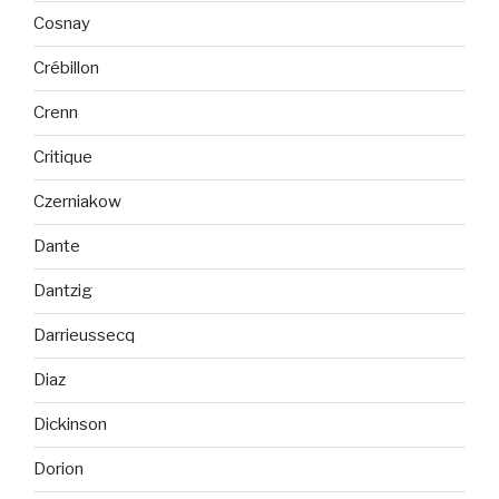
Cosnay
Crébillon
Crenn
Critique
Czerniakow
Dante
Dantzig
Darrieussecq
Diaz
Dickinson
Dorion