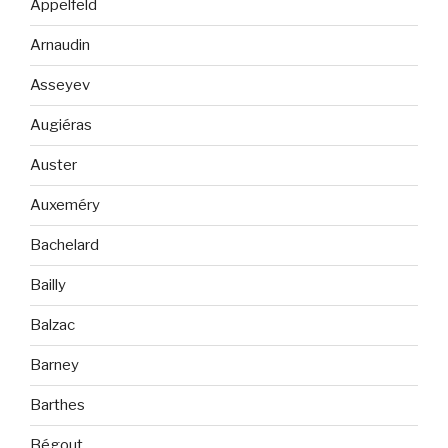
Appelfeld
Arnaudin
Asseyev
Augiéras
Auster
Auxeméry
Bachelard
Bailly
Balzac
Barney
Barthes
Bégout