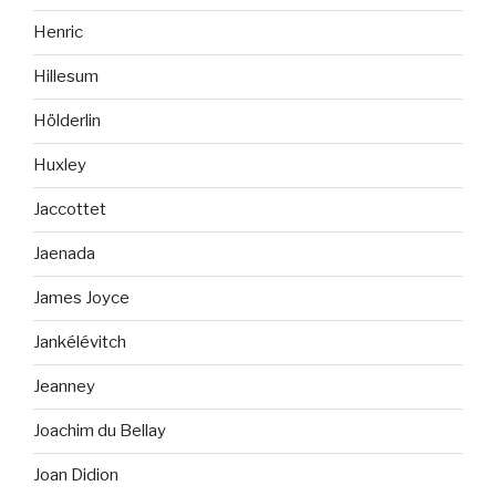
Henric
Hillesum
Hölderlin
Huxley
Jaccottet
Jaenada
James Joyce
Jankélévitch
Jeanney
Joachim du Bellay
Joan Didion