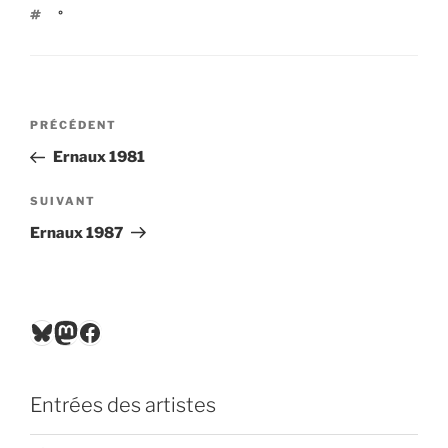
ÉTIQUETTES
°
Navigation
Article
PRÉCÉDENT
de
précédent
Ernaux 1981
l’article
Article
SUIVANT
suivant
Ernaux 1987
Bluesky
Mastodon
Facebook
Entrées des artistes