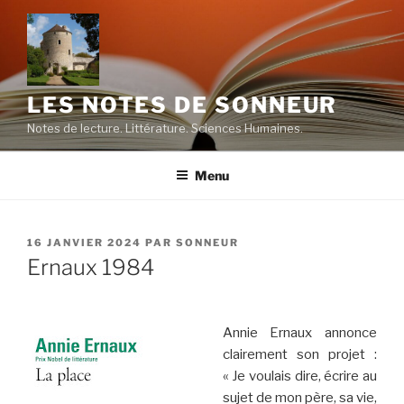
Aller
au
contenu
principal
LES NOTES DE SONNEUR
Notes de lecture. Littérature. Sciences Humaines.
Menu
PUBLIÉ
16 JANVIER 2024
PAR
SONNEUR
LE
Ernaux 1984
Annie Ernaux annonce
clairement son projet :
« Je voulais dire, écrire au
sujet de mon père, sa vie,