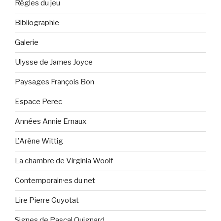
Règles du jeu
Bibliographie
Galerie
Ulysse de James Joyce
Paysages François Bon
Espace Perec
Années Annie Ernaux
L'Arène Wittig
La chambre de Virginia Woolf
Contemporain·es du net
Lire Pierre Guyotat
Signes de Pascal Quignard