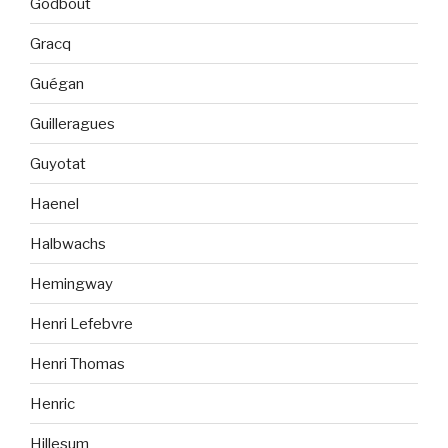
Godbout
Gracq
Guégan
Guilleragues
Guyotat
Haenel
Halbwachs
Hemingway
Henri Lefebvre
Henri Thomas
Henric
Hillesum