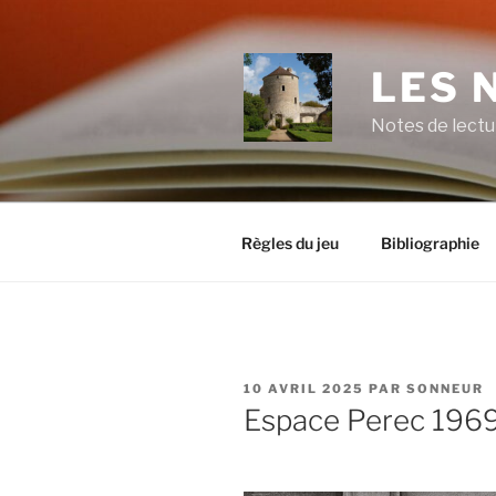
Aller
au
contenu
LES 
principal
Notes de lectu
Règles du jeu
Bibliographie
PUBLIÉ
10 AVRIL 2025
PAR
SONNEUR
LE
Espace Perec 1969