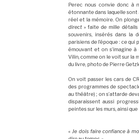
Perec nous convie donc à n
étonnante dans laquelle sont s
réel et la mémoire. On plong
direct
» faite de mille détai
souvenirs, insérés dans la d
parisiens de l’époque : ce qui
émouvant et on s’imagine à
Vilin, comme on le voit sur l
du livre, photo de Pierre Getzl
On voit passer les cars de C
des programmes de spectacle
au théâtre) ; on s’attarde deva
disparaissent aussi progress
peintes sur les murs, ainsi que
«
Je dois faire confiance à 
dire au temps.
»