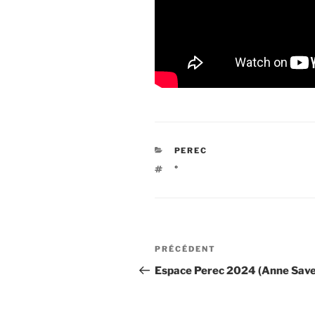
CATÉGORIES
PEREC
ÉTIQUETTES
°
Navigation
Article
PRÉCÉDENT
de
précédent
Espace Perec 2024 (Anne Savel
l’article