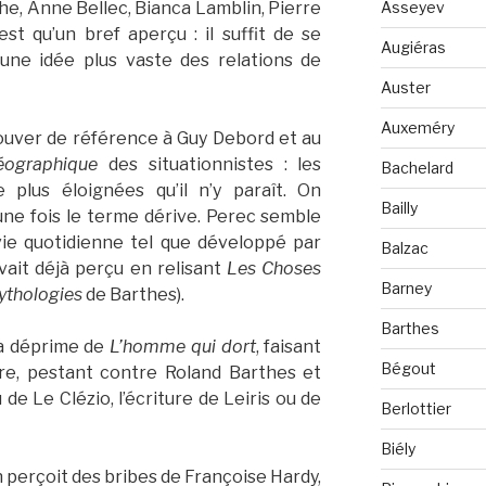
Asseyev
e, Anne Bellec, Bianca Lamblin, Pierre
st qu’un bref aperçu : il suffit de se
Augiéras
 une idée plus vaste des relations de
Auster
Auxeméry
ouver de référence à Guy Debord et au
éographique
des situationnistes : les
Bachelard
plus éloignées qu’il n’y paraît. On
Bailly
ne fois le terme dérive. Perec semble
ie quotidienne tel que développé par
Balzac
vait déjà perçu en relisant
Les Choses
Barney
thologies
de Barthes).
Barthes
la déprime de
L’homme qui dort
, faisant
Bégout
rire, pestant contre Roland Barthes et
 de Le Clézio, l’écriture de Leiris ou de
Berlottier
Biély
 perçoit des bribes de Françoise Hardy,