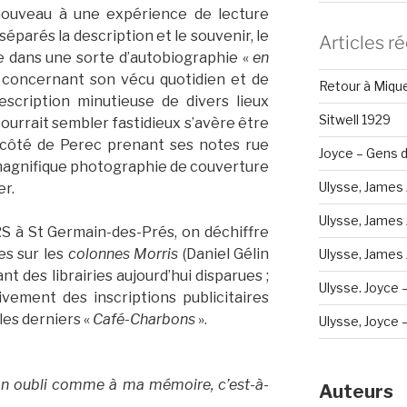
ouveau à une expérience de lecture
éparés la description et le souvenir, le
Articles r
e dans une sorte d’autobiographie «
en
ls concernant son vécu quotidien et de
Retour à Miqu
escription minutieuse de divers lieux
Sitwell 1929
 pourrait sembler fastidieux s’avère être
 côté de Perec prenant ses notes rue
Joyce – Gens d
a magnifique photographie de couverture
Ulysse, James 
er.
Ulysse, James 
RS à St Germain-des-Prés, on déchiffre
s sur les
colonnes Morris
(Daniel Gélin
Ulysse, James J
nt des librairies aujourd’hui disparues ;
Ulysse. Joyce 
ivement des inscriptions publicitaires
 les derniers «
Café-Charbons
».
Ulysse, Joyce – 
mon oubli comme à ma mémoire, c’est-à-
Auteurs