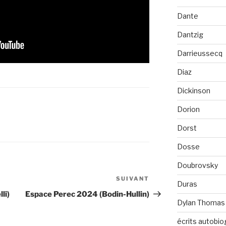
Dante
Dantzig
Darrieussecq
Diaz
Dickinson
Dorion
Dorst
Dosse
Doubrovsky
SUIVANT
Article
Duras
suivant
li)
Espace Perec 2024 (Bodin-Hullin)
Dylan Thomas
écrits autobio