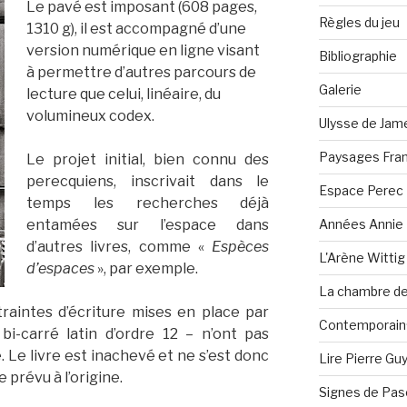
Le pavé est imposant (608 pages,
Règles du jeu
1310 g), il est accompagné d’une
version numérique en ligne visant
Bibliographie
à permettre d’autres parcours de
Galerie
lecture que celui, linéaire, du
volumineux codex.
Ulysse de Jam
Paysages Fran
Le projet initial, bien connu des
perecquiens, inscrivait dans le
Espace Perec
temps les recherches déjà
Années Annie 
entamées sur l’espace dans
d’autres livres, comme «
Espèces
L'Arène Wittig
d’espaces
», par exemple.
La chambre de 
traintes d’écriture mises en place par
Contemporain·
-carré latin d’ordre 12 – n’ont pas
e. Le livre est inachevé et ne s’est donc
Lire Pierre Gu
prévu à l’origine.
Signes de Pas