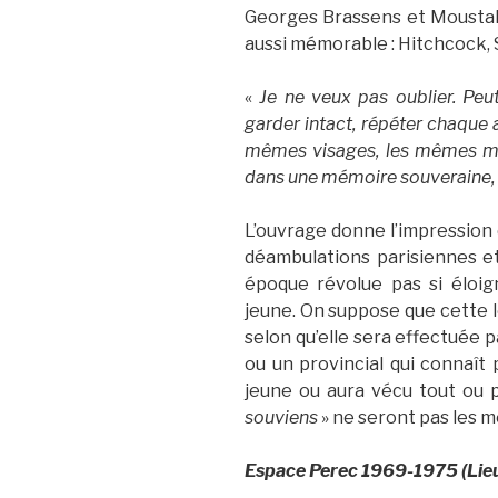
Georges Brassens et Moustak
aussi mémorable : Hitchcock,
«
Je ne veux pas oublier. Peut
garder intact, répéter chaque
mêmes visages, les mêmes mi
dans une mémoire souveraine, 
L’ouvrage donne l’impression d
déambulations parisiennes et
époque révolue pas si éloi
jeune. On suppose que cette 
selon qu’elle sera effectuée p
ou un provincial qui connaît 
jeune ou aura vécu tout ou p
souviens
» ne seront pas les
Espace Perec 1969-1975 (Lie