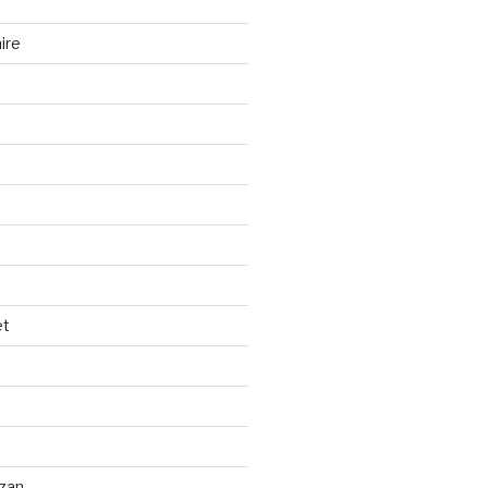
ire
et
izan