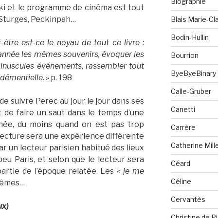
Biographie
i et le programme de cinéma est tout
 Sturges, Peckinpah…
Blais Marie-Cla
Bodin-Hullin
-être est-ce le noyau de tout ce livre :
 année les mêmes souvenirs, évoquer les
Bourrion
nuscules événements, rassembler tout
ByeByeBinary
démentielle.
» p. 198
Calle-Gruber
e suivre Perec au jour le jour dans ses
Canetti
 de faire un saut dans le temps d’une
gnée, du moins quand on est pas trop
Carrère
lecture sera une expérience différente
Catherine Mill
ar un lecteur parisien habitué des lieux
peu Paris, et selon que le lecteur sera
Céard
artie de l’époque relatée. Les «
je me
Céline
 mêmes…
Cervantès
ux)
Christine de P