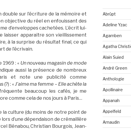
 double sur l’écriture de la mémoire et
Abrüpt
ion objective du réel en enfouissant des
Adeline Yzac
me d’enveloppes cachetées. L’écrit lui-
 laisser apparaître son vieillissement
Agamben
re, à la surprise du résultat final, ce qui
Agatha Christi
rt de l’écrivain.
Alain Suied
 1969 : «
Un nouveau magasin de mode
André Green
 indique aussi la présence de nombreux
Paris et note une publicité comme
Anthologie
(?) : «
J’aime ma femme – Elle achète la
Apollinaire
 fréquente beaucoup les cafés, je me
core comme cela de nos jours à Paris…
Appanah
Appelfeld
 la culture (du moins de notre point de
 lors d’une dépendaison de crémaillère
Arnaudin
cel Bénabou, Christian Bourgois, Jean-