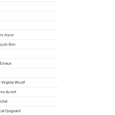
es Joyce
çois Bon
Ernaux
Virginia Woolf
es du net
yotat
cal Quignard