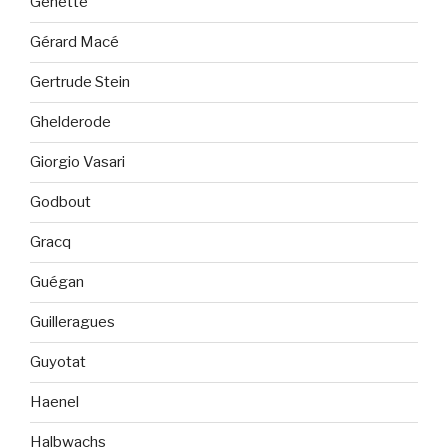
Genette
Gérard Macé
Gertrude Stein
Ghelderode
Giorgio Vasari
Godbout
Gracq
Guégan
Guilleragues
Guyotat
Haenel
Halbwachs