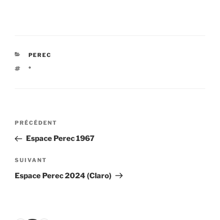
CATÉGORIES
PEREC
ÉTIQUETTES
°
Navigation
Article
PRÉCÉDENT
de
précédent
Espace Perec 1967
l’article
Article
SUIVANT
suivant
Espace Perec 2024 (Claro)