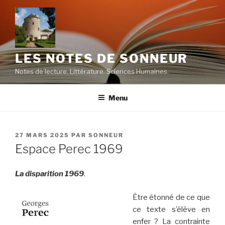
Aller
au
contenu
principal
LES NOTES DE SONNEUR
Notes de lecture. Littérature. Sciences Humaines.
Menu
PUBLIÉ
27 MARS 2025
PAR
SONNEUR
LE
Espace Perec 1969
La disparition 1969
.
Être étonné de ce que
ce texte s’élève en
enfer ? La contrainte