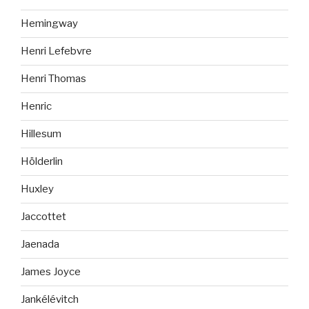
Hemingway
Henri Lefebvre
Henri Thomas
Henric
Hillesum
Hölderlin
Huxley
Jaccottet
Jaenada
James Joyce
Jankélévitch