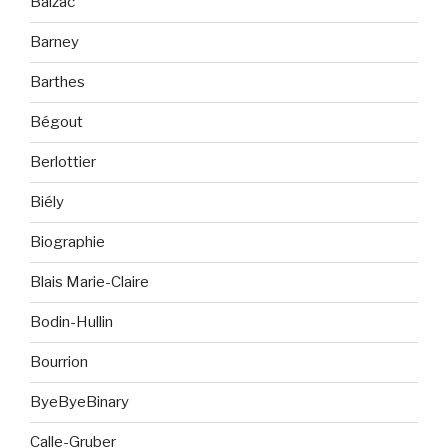
Balzac
Barney
Barthes
Bégout
Berlottier
Biély
Biographie
Blais Marie-Claire
Bodin-Hullin
Bourrion
ByeByeBinary
Calle-Gruber