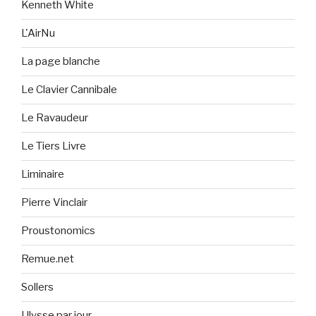
Kenneth White
L'AirNu
La page blanche
Le Clavier Cannibale
Le Ravaudeur
Le Tiers Livre
Liminaire
Pierre Vinclair
Proustonomics
Remue.net
Sollers
Ulysse par jour