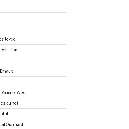
es Joyce
çois Bon
Ernaux
Virginia Woolf
es du net
yotat
cal Quignard