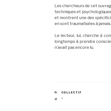
Les chercheurs de cet ouvrage 
techniques et psychologiques 
et montrent une des spécificit
en sont traumatisées à jamais
Le lecteur, lui, cherche à com
longtemps à prendre conscienc
n’avait pas encore lu.
CATÉGORIES
COLLECTIF
ÉTIQUETTES
°