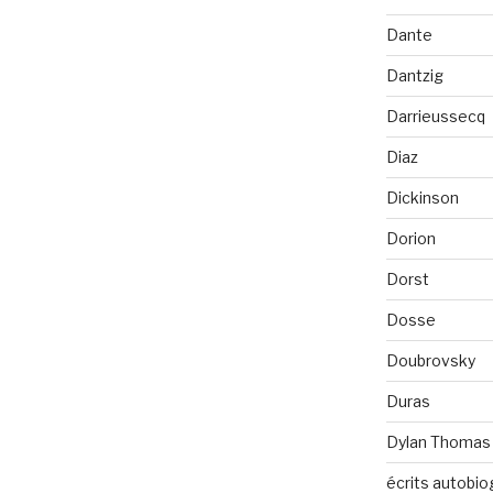
Dante
Dantzig
Darrieussecq
Diaz
Dickinson
Dorion
Dorst
Dosse
Doubrovsky
Duras
Dylan Thomas
écrits autobio