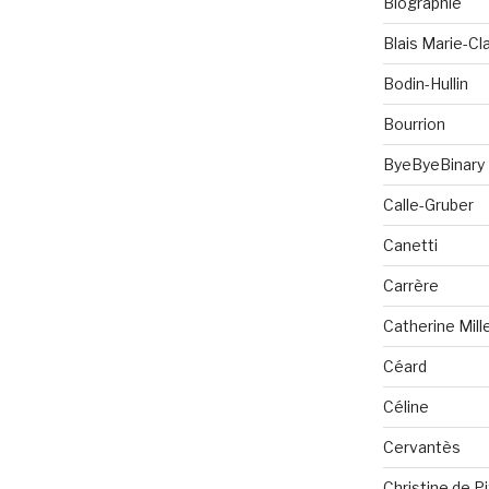
Biographie
Blais Marie-Cla
Bodin-Hullin
Bourrion
ByeByeBinary
Calle-Gruber
Canetti
Carrère
Catherine Mill
Céard
Céline
Cervantès
Christine de P