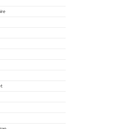
ire
et
izan