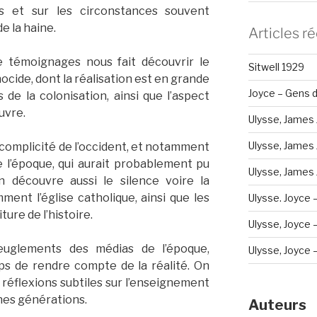
s et sur les circonstances souvent
de la haine.
Articles r
e témoignages nous fait découvrir le
Sitwell 1929
cide, dont la réalisation est en grande
Joyce – Gens d
de la colonisation, ainsi que l’aspect
uvre.
Ulysse, James 
Ulysse, James 
la complicité de l’occident, et notamment
 l’époque, qui aurait probablement pu
Ulysse, James J
découvre aussi le silence voire la
ment l’église catholique, ainsi que les
Ulysse. Joyce 
ture de l’histoire.
Ulysse, Joyce – 
euglements des médias de l’époque,
Ulysse, Joyce – 
s de rendre compte de la réalité. On
 réflexions subtiles sur l’enseignement
nes générations.
Auteurs