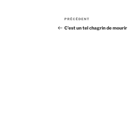
Navigation
Article
PRÉCÉDENT
de
précédent
C’est un tel chagrin de mourir
l’article