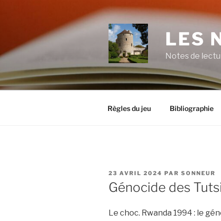
Aller
au
contenu
LES 
principal
Notes de lectu
Règles du jeu
Bibliographie
PUBLIÉ
23 AVRIL 2024
PAR
SONNEUR
LE
Génocide des Tuts
Le choc. Rwanda 1994 : le génoc