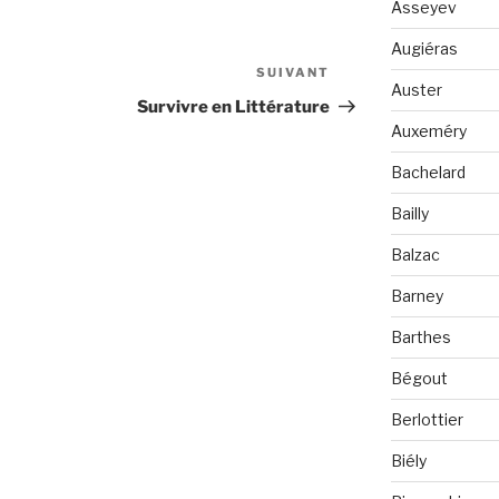
Asseyev
Augiéras
SUIVANT
Article
Auster
suivant
Survivre en Littérature
Auxeméry
Bachelard
Bailly
Balzac
Barney
Barthes
Bégout
Berlottier
Biély