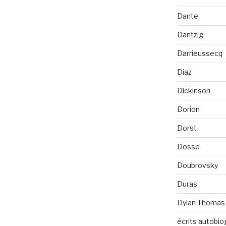
Dante
Dantzig
Darrieussecq
Diaz
Dickinson
Dorion
Dorst
Dosse
Doubrovsky
Duras
Dylan Thomas
écrits autobio