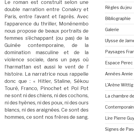
Le roman est construit selon une
Règles du jeu
double narration entre Conakry et
Paris, entre l’avant et l’après. Avec
Bibliographie
l’apparence du thriller, Monénembo
Galerie
nous propose de beaux portraits de
femmes s’échappant (ou pas) de la
Ulysse de Jam
Guinée contemporaine, de la
Paysages Fran
domination masculine et de la
violence sociale, dans un pays où
Espace Perec
l’harmattan est aussi le vent de l’
Années Annie 
histoire. La narratrice nous rappelle
donc que : « Hitler, Staline, Sékou
L'Arène Wittig
Touré, Franco, Pinochet et Pol Pot
ne sont ni des chiens, ni des cochons,
La chambre de 
ni des hyènes, ni des poux, ni des ours
Contemporain·
blancs, ni des araignées. Ce sont des
hommes, ce sont nos frères de sang.
Lire Pierre Gu
Signes de Pas