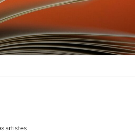
don
ebook
s artistes