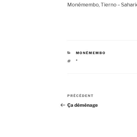
Monémembo, Tierno – Saharie
CATÉGORIES
MONÉMEMBO
ÉTIQUETTES
°
Navigation
Article
PRÉCÉDENT
de
précédent
Ça déménage
l’article