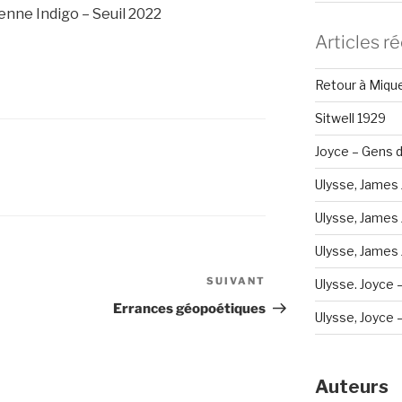
nne Indigo – Seuil 2022
Articles r
Retour à Miqu
Sitwell 1929
Joyce – Gens d
Ulysse, James 
Ulysse, James 
Ulysse, James J
SUIVANT
Article
Ulysse. Joyce 
suivant
Errances géopoétiques
Ulysse, Joyce – 
Auteurs