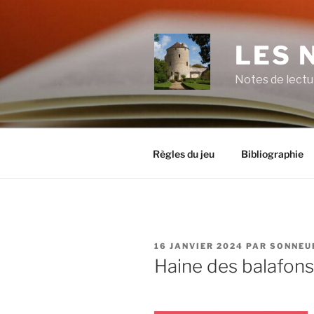
Aller
au
contenu
LES 
principal
Notes de lectu
Règles du jeu
Bibliographie
PUBLIÉ
16 JANVIER 2024
PAR
SONNEU
LE
Haine des balafons