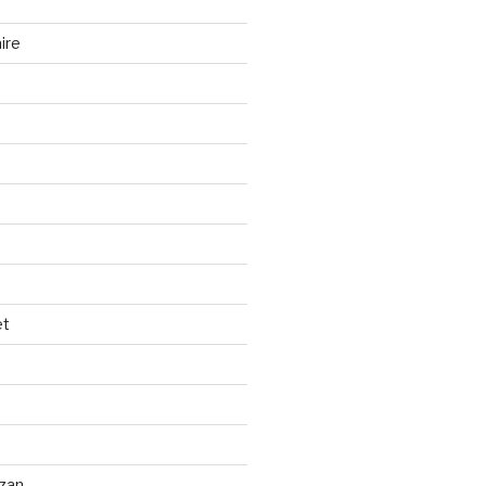
ire
et
izan