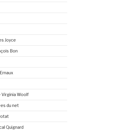
es Joyce
çois Bon
Ernaux
Virginia Woolf
es du net
yotat
cal Quignard