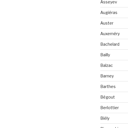
Asseyev
Augiéras
Auster
Auxeméry
Bachelard
Bailly
Balzac
Barney
Barthes
Bégout
Berlottier
Biély