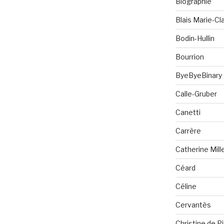
Biographie
Blais Marie-Cla
Bodin-Hullin
Bourrion
ByeByeBinary
Calle-Gruber
Canetti
Carrère
Catherine Mill
Céard
Céline
Cervantès
Christine de P