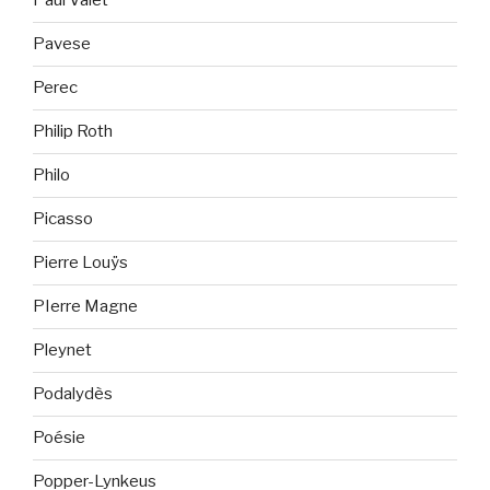
Paul Valet
Pavese
Perec
Philip Roth
Philo
Picasso
Pierre Louÿs
PIerre Magne
Pleynet
Podalydès
Poésie
Popper-Lynkeus