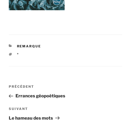
CATÉGORIES
REMARQUE
ÉTIQUETTES
°
Navigation
Article
PRÉCÉDENT
de
précédent
Errances géopoétiques
l’article
Article
SUIVANT
suivant
Le hameau des mots