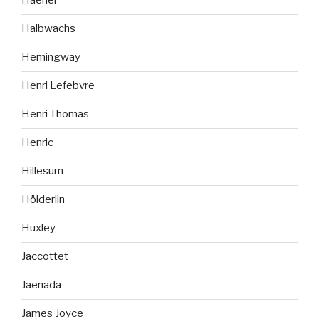
Haenel
Halbwachs
Hemingway
Henri Lefebvre
Henri Thomas
Henric
Hillesum
Hölderlin
Huxley
Jaccottet
Jaenada
James Joyce