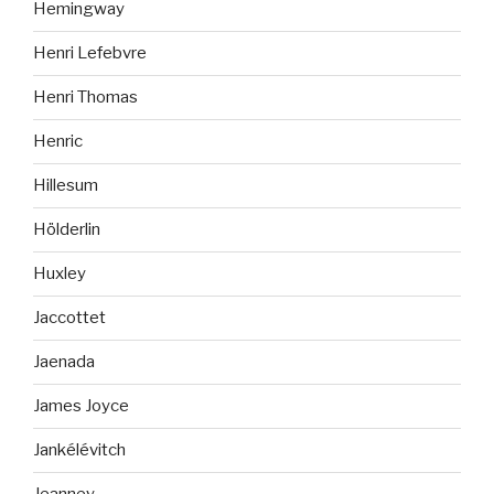
Hemingway
Henri Lefebvre
Henri Thomas
Henric
Hillesum
Hölderlin
Huxley
Jaccottet
Jaenada
James Joyce
Jankélévitch