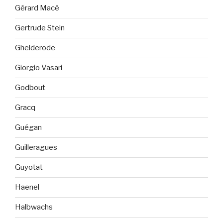
Gérard Macé
Gertrude Stein
Ghelderode
Giorgio Vasari
Godbout
Gracq
Guégan
Guilleragues
Guyotat
Haenel
Halbwachs