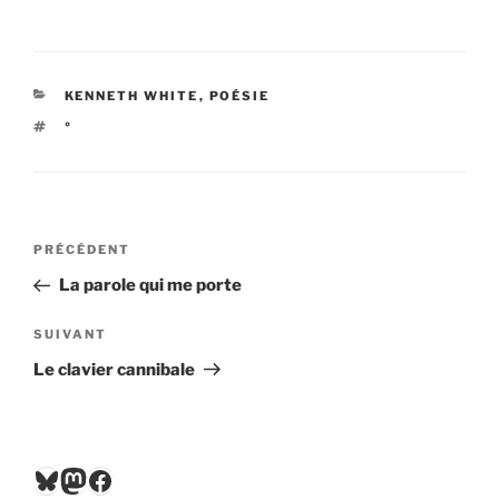
CATÉGORIES
KENNETH WHITE
,
POÉSIE
ÉTIQUETTES
°
Navigation
Article
PRÉCÉDENT
de
précédent
La parole qui me porte
l’article
Article
SUIVANT
suivant
Le clavier cannibale
Bluesky
Mastodon
Facebook