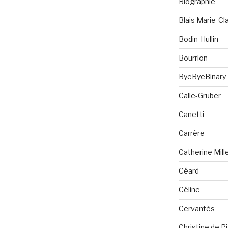
Biographie
Blais Marie-Cla
Bodin-Hullin
Bourrion
ByeByeBinary
Calle-Gruber
Canetti
Carrère
Catherine Mill
Céard
Céline
Cervantès
Christine de P