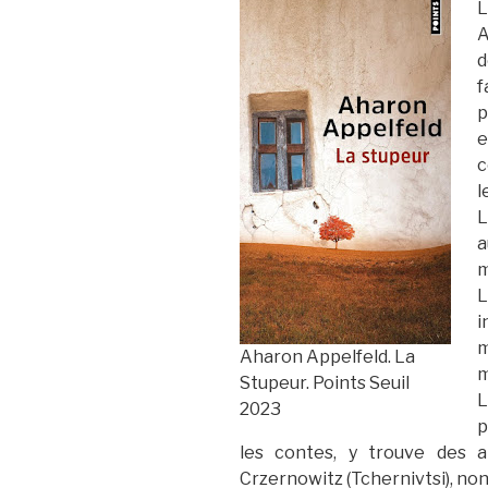
L
A
d
f
p
e
c
l
L
a
m
L
i
m
Aharon Appelfeld. La
m
Stupeur. Points Seuil
L
2023
p
les contes, y trouve des a
Crzernowitz (Tchernivtsi), non 