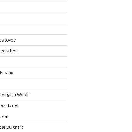
es Joyce
çois Bon
Ernaux
Virginia Woolf
es du net
yotat
cal Quignard