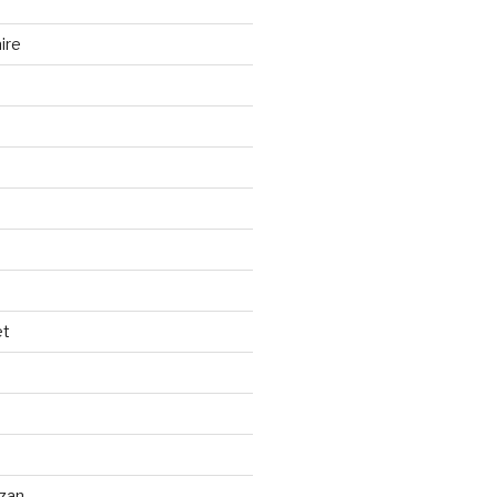
ire
et
izan