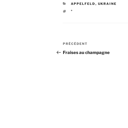
CATÉGORIES
APPELFELD
,
UKRAINE
ÉTIQUETTES
°
Navigation
Article
PRÉCÉDENT
de
précédent
Fraises au champagne
l’article