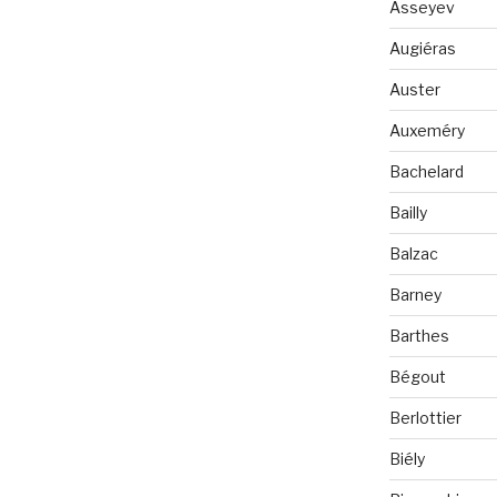
Asseyev
Augiéras
Auster
Auxeméry
Bachelard
Bailly
Balzac
Barney
Barthes
Bégout
Berlottier
Biély