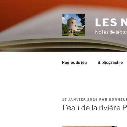
Aller
au
contenu
LES 
principal
Notes de lectu
Règles du jeu
Bibliographie
PUBLIÉ
17 JANVIER 2024
PAR
SONNEU
LE
L’eau de la rivière 