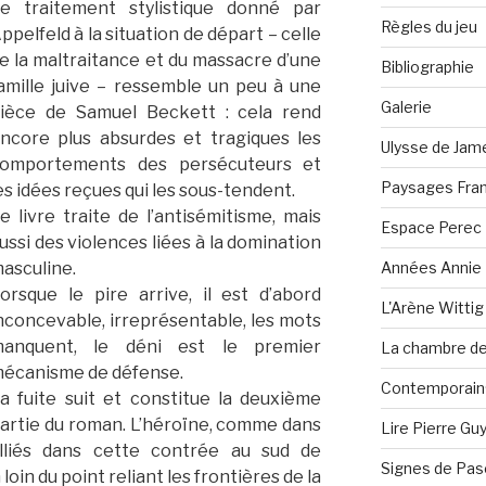
e traitement stylistique donné par
Règles du jeu
ppelfeld à la situation de départ – celle
e la maltraitance et du massacre d’une
Bibliographie
amille juive – ressemble un peu à une
Galerie
ièce de Samuel Beckett : cela rend
ncore plus absurdes et tragiques les
Ulysse de Jam
omportements des persécuteurs et
Paysages Fran
es idées reçues qui les sous-tendent.
e livre traite de l’antisémitisme, mais
Espace Perec
ussi des violences liées à la domination
Années Annie 
asculine.
orsque le pire arrive, il est d’abord
L'Arène Wittig
nconcevable, irreprésentable, les mots
anquent, le déni est le premier
La chambre de 
écanisme de défense.
Contemporain·
a fuite suit et constitue la deuxième
artie du roman. L’héroïne, comme dans
Lire Pierre Gu
lliés dans cette contrée au sud de
Signes de Pas
loin du point reliant les frontières de la