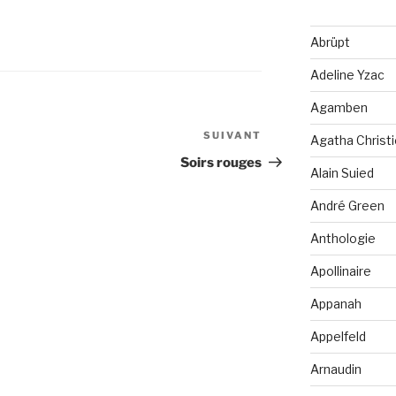
Abrüpt
Adeline Yzac
Agamben
SUIVANT
Article
Agatha Christi
suivant
Soirs rouges
Alain Suied
André Green
Anthologie
Apollinaire
Appanah
Appelfeld
Arnaudin