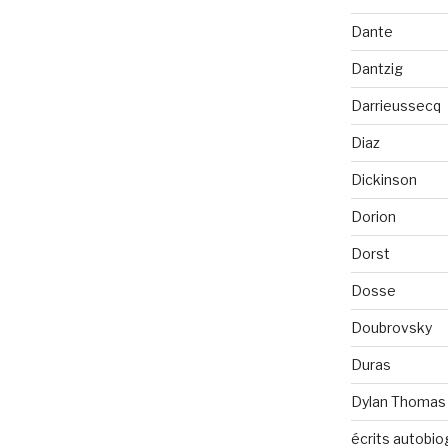
Dante
Dantzig
Darrieussecq
Diaz
Dickinson
Dorion
Dorst
Dosse
Doubrovsky
Duras
Dylan Thomas
écrits autobio