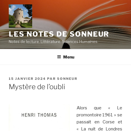
Aller
au
contenu
principal
LES NOTES DE SONNEUR
Notes de lecture. Littérature. Sciences Humaines.
Menu
PUBLIÉ
15 JANVIER 2024
PAR
SONNEUR
LE
Mystère de l’oubli
Alors que « Le
promontoire 1961 » se
passait en Corse et
« La nuit de Londres