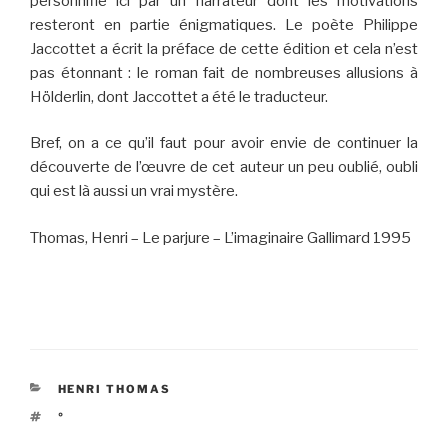
personnifié ici par un narrateur dont les motivations
resteront en partie énigmatiques. Le poète Philippe
Jaccottet a écrit la préface de cette édition et cela n’est
pas étonnant : le roman fait de nombreuses allusions à
Hölderlin, dont Jaccottet a été le traducteur.
Bref, on a ce qu’il faut pour avoir envie de continuer la
découverte de l’œuvre de cet auteur un peu oublié, oubli
qui est là aussi un vrai mystère.
Thomas, Henri – Le parjure – L’imaginaire Gallimard 1995
CATÉGORIES
HENRI THOMAS
ÉTIQUETTES
°