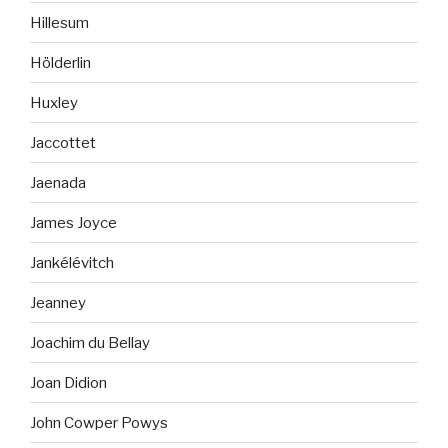
Hillesum
Hölderlin
Huxley
Jaccottet
Jaenada
James Joyce
Jankélévitch
Jeanney
Joachim du Bellay
Joan Didion
John Cowper Powys