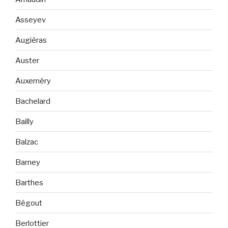
Asseyev
Augiéras
Auster
Auxeméry
Bachelard
Bailly
Balzac
Barney
Barthes
Bégout
Berlottier