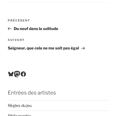
Navigation
Article
PRÉCÉDENT
de
précédent
Du neuf dans la solitude
l’article
Article
SUIVANT
suivant
Seigneur, que cela ne me soit pas égal
Bluesky
Mastodon
Facebook
Entrées des artistes
Règles du jeu
Bibliographie