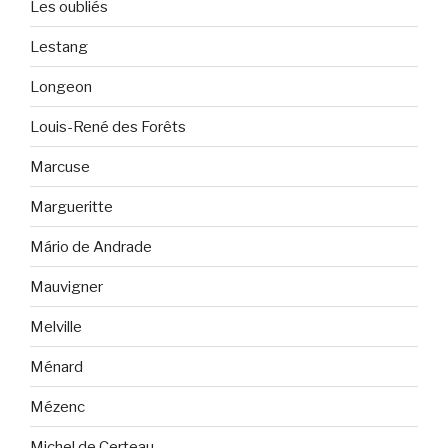
Les oubliés
Lestang
Longeon
Louis-René des Forêts
Marcuse
Margueritte
Mário de Andrade
Mauvigner
Melville
Ménard
Mézenc
Michel de Certeau