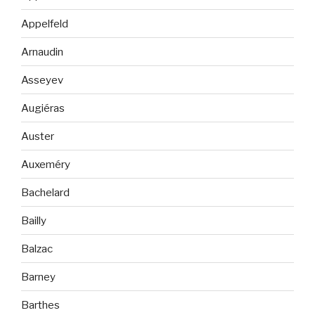
Appelfeld
Arnaudin
Asseyev
Augiéras
Auster
Auxeméry
Bachelard
Bailly
Balzac
Barney
Barthes