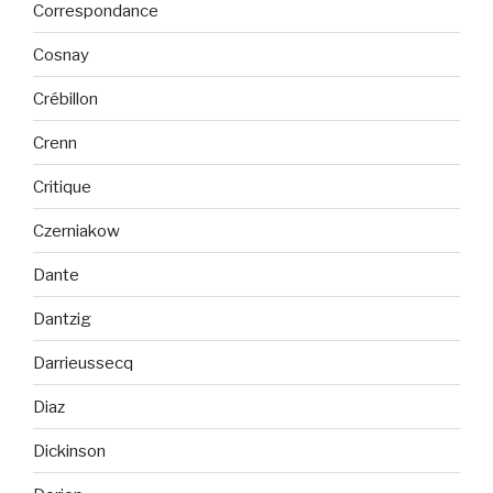
Correspondance
Cosnay
Crébillon
Crenn
Critique
Czerniakow
Dante
Dantzig
Darrieussecq
Diaz
Dickinson