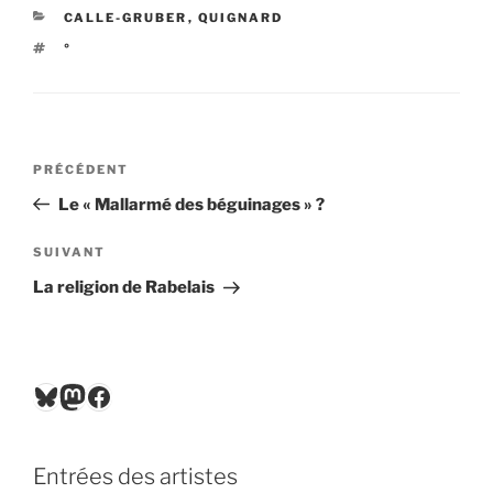
CATÉGORIES
CALLE-GRUBER
,
QUIGNARD
ÉTIQUETTES
°
Navigation
Article
PRÉCÉDENT
de
précédent
Le « Mallarmé des béguinages » ?
l’article
Article
SUIVANT
suivant
La religion de Rabelais
Bluesky
Mastodon
Facebook
Entrées des artistes