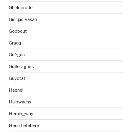
Ghelderode
Giorgio Vasari
Godbout
Gracq
Guégan
Guilleragues
Guyotat
Haenel
Halbwachs
Hemingway
Henri Lefebvre