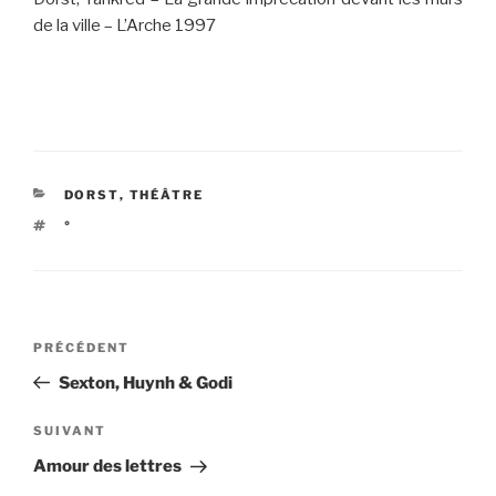
de la ville – L’Arche 1997
CATÉGORIES
DORST
,
THÉÂTRE
ÉTIQUETTES
°
Navigation
Article
PRÉCÉDENT
de
précédent
Sexton, Huynh & Godi
l’article
Article
SUIVANT
suivant
Amour des lettres