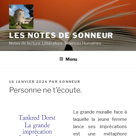
Aller
au
contenu
principal
LES NOTES DE SONNEUR
Notes de lecture. Littérature. Sciences Humaines.
Menu
PUBLIÉ
16 JANVIER 2024
PAR
SONNEUR
LE
Personne ne t’écoute.
La grande muraille face à
laquelle la jeune femme
lance ses imprécations
est une métaphore