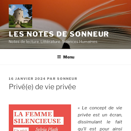
Aller
au
contenu
principal
LES NOTES DE SONNEUR
Notes de lecture. Littérature. Sciences Humaines.
Menu
PUBLIÉ
16 JANVIER 2024
PAR
SONNEUR
LE
Privé(e) de vie privée
«
Le concept de vie
privée est un écran,
dissimulant le fait
qu’il est pour ainsi