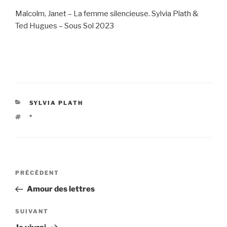
Malcolm, Janet – La femme silencieuse. Sylvia Plath &
Ted Hugues – Sous Sol 2023
CATÉGORIES
SYLVIA PLATH
ÉTIQUETTES
°
Navigation
Article
PRÉCÉDENT
de
précédent
Amour des lettres
l’article
Article
SUIVANT
suivant