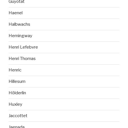
Guyotat
Haenel
Halbwachs
Hemingway
Henri Lefebvre
Henri Thomas
Henric
Hillesum
Hölderlin
Huxley
Jaccottet
Jaenada