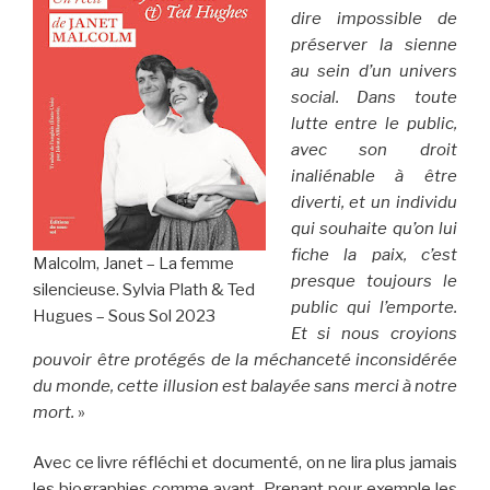
dire impossible de
préserver la sienne
au sein d’un univers
social. Dans toute
lutte entre le public,
avec son droit
inaliénable à être
diverti, et un individu
qui souhaite qu’on lui
fiche la paix, c’est
Malcolm, Janet – La femme
presque toujours le
silencieuse. Sylvia Plath & Ted
public qui l’emporte.
Hugues – Sous Sol 2023
Et si nous croyions
pouvoir être protégés de la méchanceté inconsidérée
du monde, cette illusion est balayée sans merci à notre
mort.
»
Avec ce livre réfléchi et documenté, on ne lira plus jamais
les biographies comme avant. Prenant pour exemple les