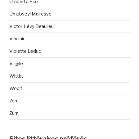
Umberto Eco
Umubyeyi Mairesse
Victor-Lévy Beaulieu
Vinclair
Violette Leduc
Virgile
Wittig
Woolf
Zorn
Zürn
Sites littéraires préférés