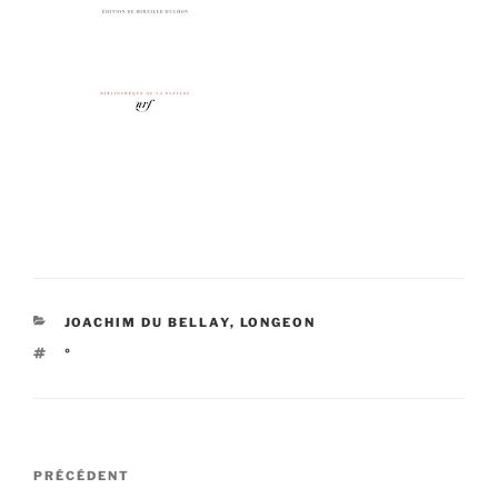
CATÉGORIES
JOACHIM DU BELLAY
,
LONGEON
ÉTIQUETTES
°
Navigation
Article
PRÉCÉDENT
de