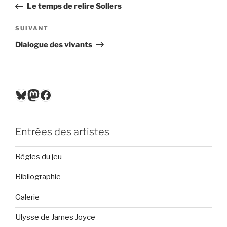
précédent
Le temps de relire Sollers
l’article
Article
SUIVANT
suivant
Dialogue des vivants
Bluesky
Mastodon
Facebook
Entrées des artistes
Règles du jeu
Bibliographie
Galerie
Ulysse de James Joyce