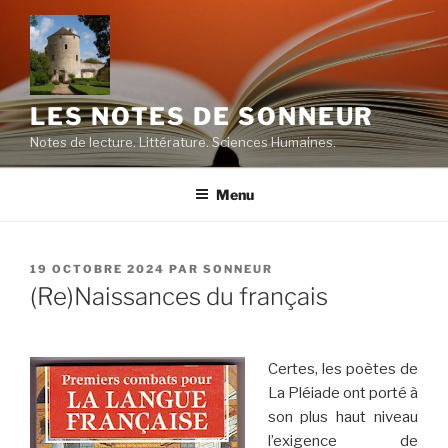
Aller
au
contenu
principal
LES NOTES DE SONNEUR
Notes de lecture. Littérature. Sciences Humaines.
Menu
PUBLIÉ
19 OCTOBRE 2024
PAR
SONNEUR
LE
(Re)Naissances du français
Certes, les poètes de
La Pléiade ont porté à
son plus haut niveau
l’exigence de