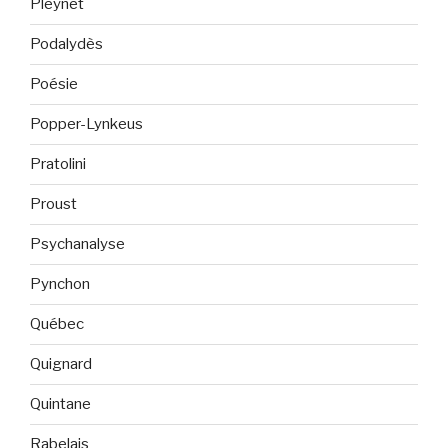
Pleynet
Podalydès
Poésie
Popper-Lynkeus
Pratolini
Proust
Psychanalyse
Pynchon
Québec
Quignard
Quintane
Rabelais