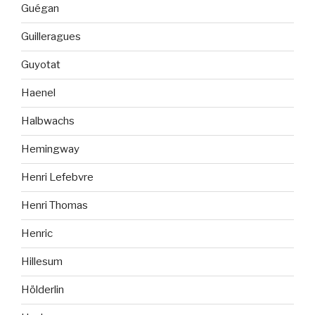
Guégan
Guilleragues
Guyotat
Haenel
Halbwachs
Hemingway
Henri Lefebvre
Henri Thomas
Henric
Hillesum
Hölderlin