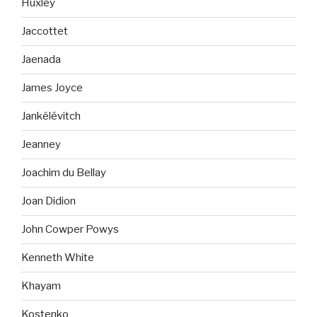
Huxley
Jaccottet
Jaenada
James Joyce
Jankélévitch
Jeanney
Joachim du Bellay
Joan Didion
John Cowper Powys
Kenneth White
Khayam
Kostenko