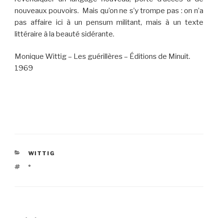
nouveaux pouvoirs. Mais qu’on ne s’y trompe pas : on n’a
pas affaire ici à un pensum militant, mais à un texte
littéraire à la beauté sidérante.
Monique Wittig – Les guérillères – Éditions de Minuit.
1969
CATÉGORIES
WITTIG
ÉTIQUETTES
°
Navigation