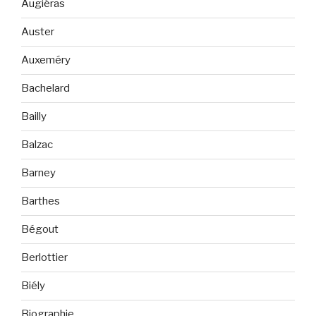
Augiéras
Auster
Auxeméry
Bachelard
Bailly
Balzac
Barney
Barthes
Bégout
Berlottier
Biély
Biographie