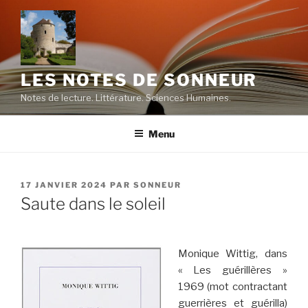
Aller
au
contenu
principal
LES NOTES DE SONNEUR
Notes de lecture. Littérature. Sciences Humaines.
Menu
PUBLIÉ
17 JANVIER 2024
PAR
SONNEUR
LE
Saute dans le soleil
Monique Wittig, dans
« Les guérillères »
1969 (mot contractant
guerrières et guérilla)