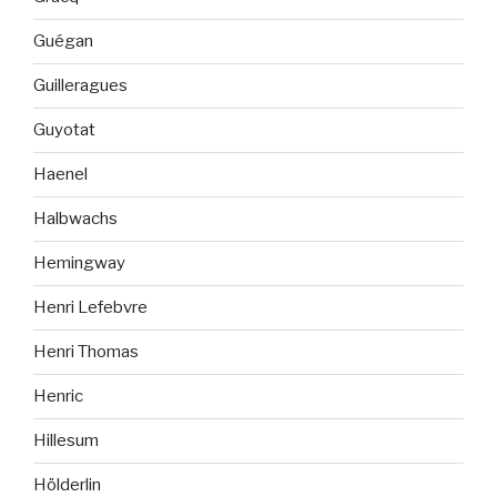
Guégan
Guilleragues
Guyotat
Haenel
Halbwachs
Hemingway
Henri Lefebvre
Henri Thomas
Henric
Hillesum
Hölderlin