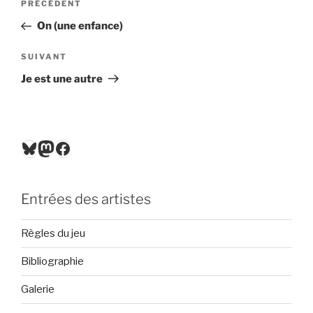
Article
PRÉCÉDENT
de
précédent
On (une enfance)
l’article
Article
SUIVANT
suivant
Je est une autre
Bluesky
Mastodon
Facebook
Entrées des artistes
Règles du jeu
Bibliographie
Galerie