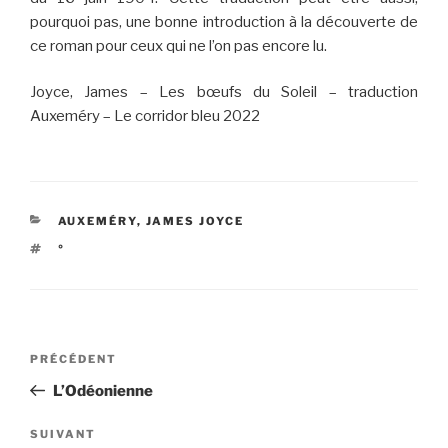
pourquoi pas, une bonne introduction à la découverte de
ce roman pour ceux qui ne l’on pas encore lu.
Joyce, James – Les bœufs du Soleil – traduction
Auxeméry – Le corridor bleu 2022
CATÉGORIES
AUXEMÉRY
,
JAMES JOYCE
ÉTIQUETTES
°
Navigation
Article
PRÉCÉDENT
de
précédent
L’Odéonienne
l’article
Article
SUIVANT