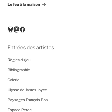
suivant
Le feu à la maison
Bluesky
Mastodon
Facebook
Entrées des artistes
Règles du jeu
Bibliographie
Galerie
Ulysse de James Joyce
Paysages François Bon
Espace Perec