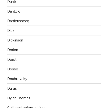
Dante
Dantzig
Darrieussecq
Diaz
Dickinson
Dorion
Dorst
Dosse
Doubrovsky
Duras
Dylan Thomas
écrits autobiographiques