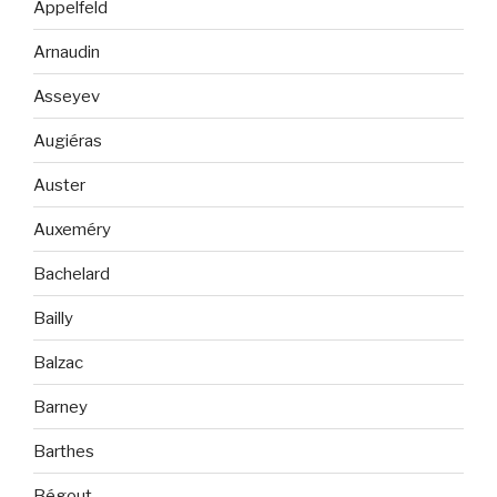
Appelfeld
Arnaudin
Asseyev
Augiéras
Auster
Auxeméry
Bachelard
Bailly
Balzac
Barney
Barthes
Bégout