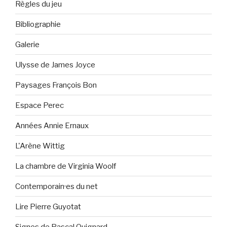
Règles du jeu
Bibliographie
Galerie
Ulysse de James Joyce
Paysages François Bon
Espace Perec
Années Annie Ernaux
L'Arène Wittig
La chambre de Virginia Woolf
Contemporain·es du net
Lire Pierre Guyotat
Signes de Pascal Quignard