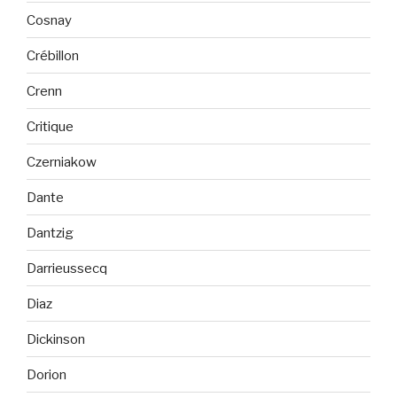
Cosnay
Crébillon
Crenn
Critique
Czerniakow
Dante
Dantzig
Darrieussecq
Diaz
Dickinson
Dorion