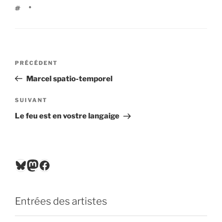
ÉTIQUETTES
°
Navigation
Article
PRÉCÉDENT
de
précédent
Marcel spatio-temporel
l’article
Article
SUIVANT
suivant
Le feu est en vostre langaige
Bluesky
Mastodon
Facebook
Entrées des artistes