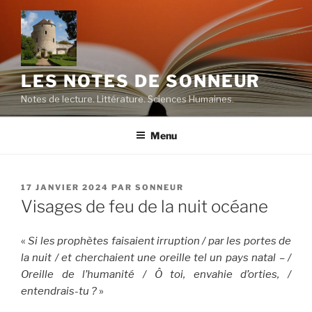
Aller
au
contenu
principal
LES NOTES DE SONNEUR
Notes de lecture. Littérature. Sciences Humaines.
Menu
PUBLIÉ
17 JANVIER 2024
PAR
SONNEUR
LE
Visages de feu de la nuit océane
«
Si les prophètes faisaient irruption / par les portes de
la nuit / et cherchaient une oreille tel un pays natal – /
Oreille de l’humanité / Ô toi, envahie d’orties, /
entendrais-tu ?
»