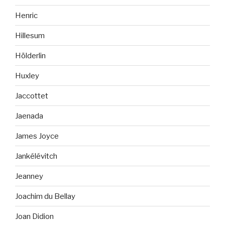
Henric
Hillesum
Hölderlin
Huxley
Jaccottet
Jaenada
James Joyce
Jankélévitch
Jeanney
Joachim du Bellay
Joan Didion