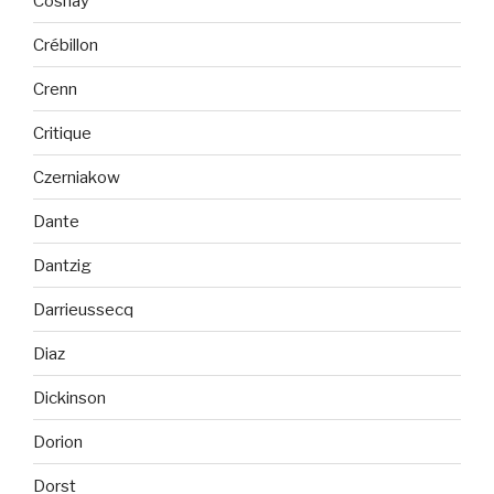
Cosnay
Crébillon
Crenn
Critique
Czerniakow
Dante
Dantzig
Darrieussecq
Diaz
Dickinson
Dorion
Dorst