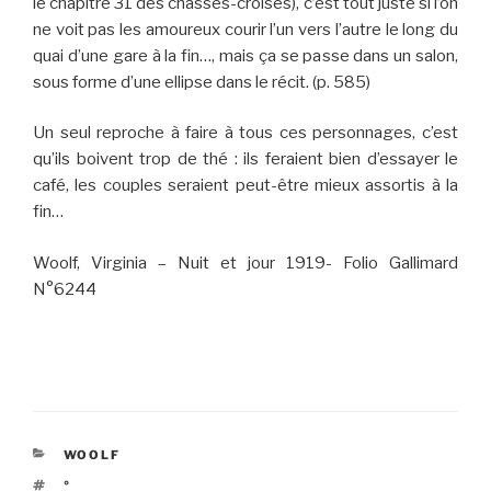
le chapitre 31 des chassés-croisés), c’est tout juste si l’on
ne voit pas les amoureux courir l’un vers l’autre le long du
quai d’une gare à la fin…, mais ça se passe dans un salon,
sous forme d’une ellipse dans le récit. (p. 585)
Un seul reproche à faire à tous ces personnages, c’est
qu’ils boivent trop de thé : ils feraient bien d’essayer le
café, les couples seraient peut-être mieux assortis à la
fin…
Woolf, Virginia – Nuit et jour 1919- Folio Gallimard
N°6244
CATÉGORIES
WOOLF
ÉTIQUETTES
°