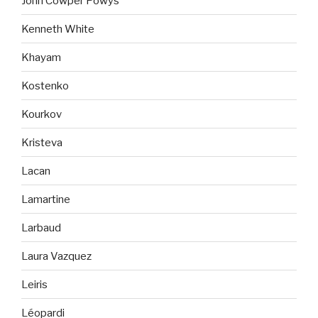
John Cowper Powys
Kenneth White
Khayam
Kostenko
Kourkov
Kristeva
Lacan
Lamartine
Larbaud
Laura Vazquez
Leiris
Léopardi