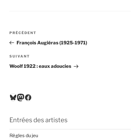
Navigation
Article
PRÉCÉDENT
de
précédent
François Augiéras (1925-1971)
l’article
Article
SUIVANT
suivant
Woolf 1922 : eaux adoucies
Bluesky
Mastodon
Facebook
Entrées des artistes
Règles du jeu