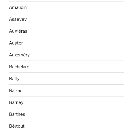
Arnaudin
Asseyev
Augiéras
Auster
Auxeméry
Bachelard
Bailly
Balzac
Barney
Barthes
Bégout